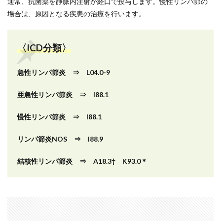
通常、抗菌薬を静脈内注射か経口で投与します。慢性リンパ節の
場合は、原因となる疾患の治療を行います。
〈ICD分類〉
急性リンパ節炎 ⇒ L04.0-9
亜急性リンパ節炎 ⇒ I88.1
慢性リンパ節炎 ⇒ I88.1
リンパ節炎NOS ⇒ I88.9
結核性リンパ節炎 ⇒ A18.3† K93.0＊