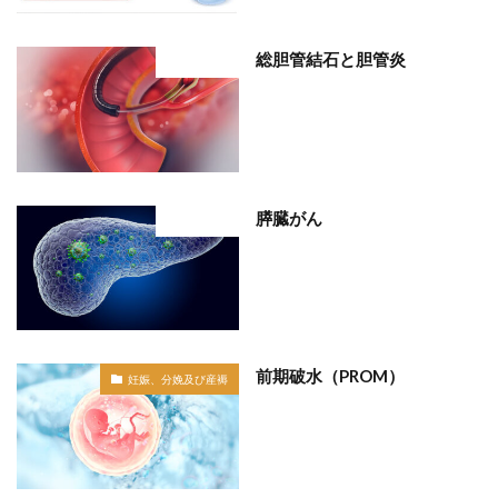
総胆管結石と胆管炎
部位分類
膵臓がん
部位分類
前期破水（PROM）
妊娠、分娩及び産褥