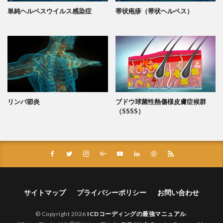
単純ヘルペスウイルス感染症
帯状疱疹（帯状ヘルペス）
リンパ節炎
ブドウ球菌性熱傷様皮膚症候群
（SSSS）
サイトマップ
プライバシーポリシー
お問い合わせ
© Copyright 2026
ICDコーディングの最強マニュアル
.