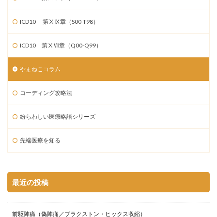
ICD10 第ⅩⅨ章（S00-T98）
ICD10 第ⅩⅦ章（Q00-Q99）
やまねこコラム
コーディング攻略法
紛らわしい医療略語シリーズ
先端医療を知る
最近の投稿
前駆陣痛（偽陣痛／ブラクストン・ヒックス収縮）