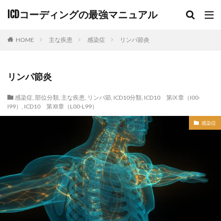
ICDコーディングの最強マニュアル
HOME
主な疾患
感染症
リンパ節炎
リンパ節炎
感染症
,
部位分類
,
主な疾患
,
リンパ節
,
ICD10分類
,
ICD10 第Ⅸ章（I00-
I99）
,
ICD10 第Ⅻ章（L00-L99）
感染症