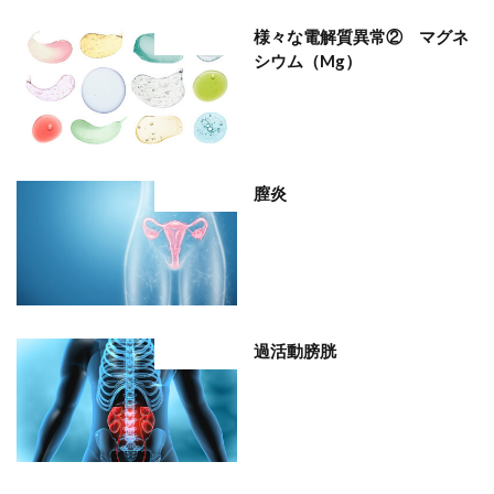
様々な電解質異常② マグネ
部位分類
シウム（Mg）
膣炎
部位分類
過活動膀胱
部位分類