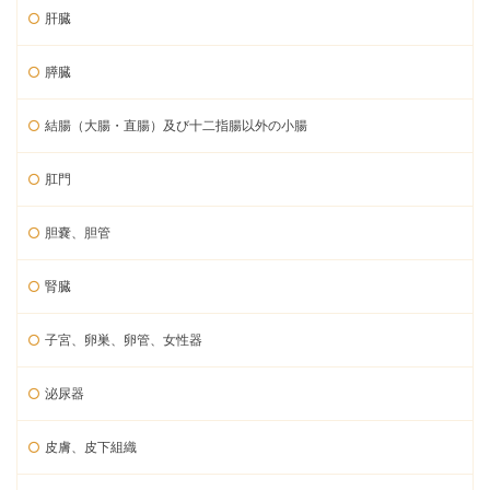
肝臓
膵臓
結腸（大腸・直腸）及び十二指腸以外の小腸
肛門
胆嚢、胆管
腎臓
子宮、卵巣、卵管、女性器
泌尿器
皮膚、皮下組織