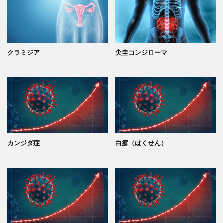
クラミジア
尖圭コンジローマ
カンジダ症
白癬（はくせん）