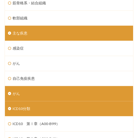
筋骨格系・結合組織
軟部組織
主な疾患
感染症
がん
自己免疫疾患
がん
ICD10分類
ICD10 第Ⅰ章（A00-B99）