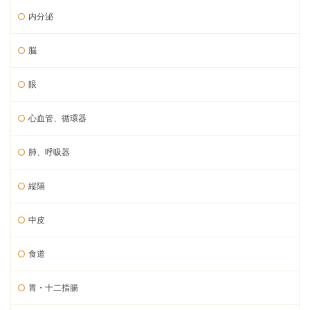
内分泌
脳
眼
心血管、循環器
肺、呼吸器
縦隔
中皮
食道
胃・十二指腸