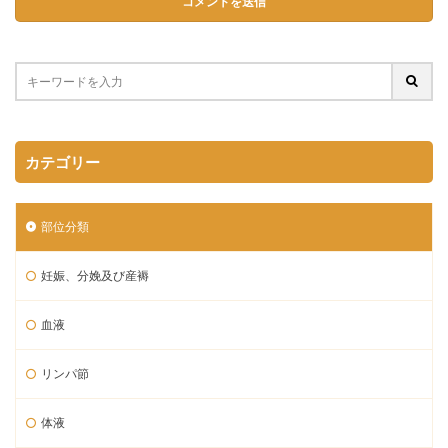
カテゴリー
部位分類
妊娠、分娩及び産褥
血液
リンパ節
体液