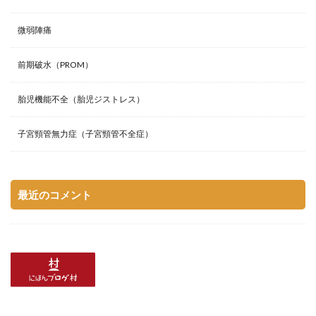
微弱陣痛
前期破水（PROM）
胎児機能不全（胎児ジストレス）
子宮頸管無力症（子宮頸管不全症）
最近のコメント