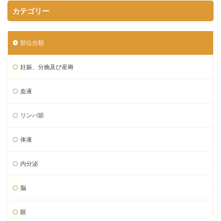
カテゴリー
部位分類
妊娠、分娩及び産褥
血液
リンパ節
体液
内分泌
脳
眼