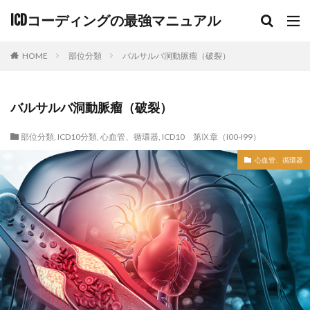
ICDコーディングの最強マニュアル
HOME
部位分類
バルサルバ洞動脈瘤（破裂）
バルサルバ洞動脈瘤（破裂）
部位分類
,
ICD10分類
,
心血管、循環器
,
ICD10 第Ⅸ章（I00-I99）
心血管、循環器