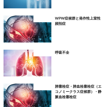
WPW症候群と発作性上室性
部位分類
頻拍症
呼吸不全
部位分類
肺塞栓症・肺血栓塞栓症（エ
部位分類
コノミークラス症候群）・静
脈血栓塞栓症