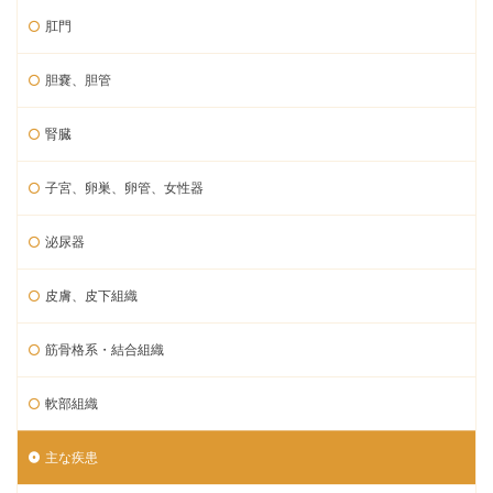
肛門
胆嚢、胆管
腎臓
子宮、卵巣、卵管、女性器
泌尿器
皮膚、皮下組織
筋骨格系・結合組織
軟部組織
主な疾患