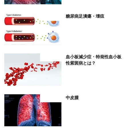
糖尿病足潰瘍・壊疽
部位分類
血小板減少症・特発性血小板
部位分類
性紫斑病とは？
中皮腫
部位分類