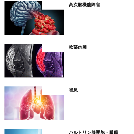
高次脳機能障害
部位分類
軟部肉腫
部位分類
喘息
部位分類
バルトリン腺嚢胞・膿瘍
部位分類