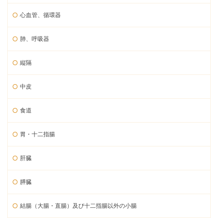
心血管、循環器
肺、呼吸器
縦隔
中皮
食道
胃・十二指腸
肝臓
膵臓
結腸（大腸・直腸）及び十二指腸以外の小腸