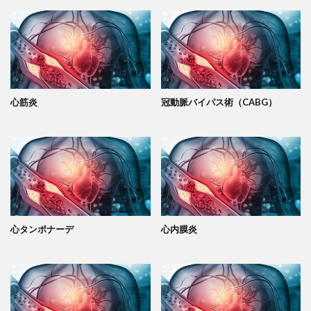
心筋炎
冠動脈バイパス術（CABG）
心タンポナーデ
心内膜炎