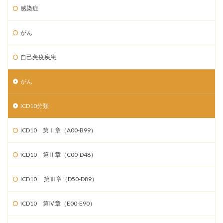
感染症
がん
自己免疫疾患
がん
ICD10分類
ICD10 第Ⅰ章（A00-B99）
ICD10 第Ⅱ章（C00-D48）
ICD10 第Ⅲ章（D50-D89）
ICD10 第Ⅳ章（E00-E90）