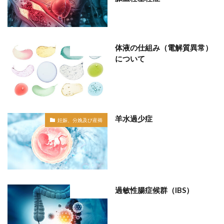
体液の仕組み（電解質異常）
部位分類
について
羊水過少症
妊娠、分娩及び産褥
過敏性腸症候群（IBS）
部位分類