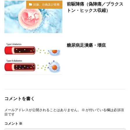
前駆陣痛（偽陣痛／ブラクス
妊娠、分娩及び産褥
トン・ヒックス収縮）
糖尿病足潰瘍・壊疽
部位分類
コメントを書く
メールアドレスが公開されることはありません。
※
が付いている欄は必須項
目です
コメント
※