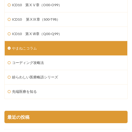
ICD10 第ⅩⅤ章（O00-O99）
ICD10 第ⅩⅨ章（S00-T98）
ICD10 第ⅩⅦ章（Q00-Q99）
やまねこコラム
コーディング攻略法
紛らわしい医療略語シリーズ
先端医療を知る
最近の投稿