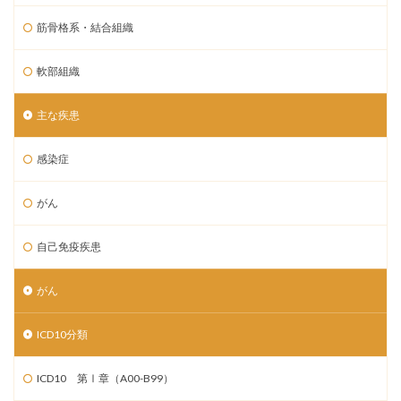
筋骨格系・結合組織
軟部組織
主な疾患
感染症
がん
自己免疫疾患
がん
ICD10分類
ICD10 第Ⅰ章（A00-B99）