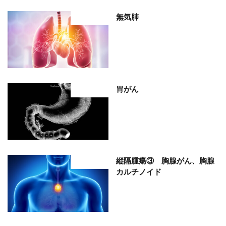
無気肺
部位分類
胃がん
部位分類
縦隔腫瘍③ 胸腺がん、胸腺
部位分類
カルチノイド