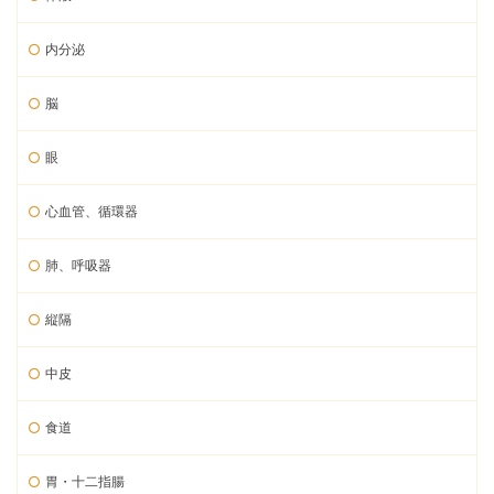
内分泌
脳
眼
心血管、循環器
肺、呼吸器
縦隔
中皮
食道
胃・十二指腸