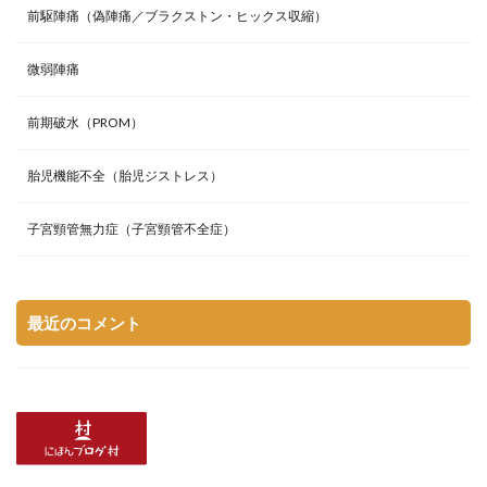
前駆陣痛（偽陣痛／ブラクストン・ヒックス収縮）
微弱陣痛
前期破水（PROM）
胎児機能不全（胎児ジストレス）
子宮頸管無力症（子宮頸管不全症）
最近のコメント