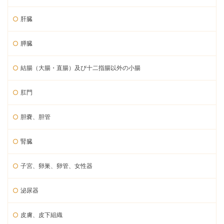
肝臓
膵臓
結腸（大腸・直腸）及び十二指腸以外の小腸
肛門
胆嚢、胆管
腎臓
子宮、卵巣、卵管、女性器
泌尿器
皮膚、皮下組織