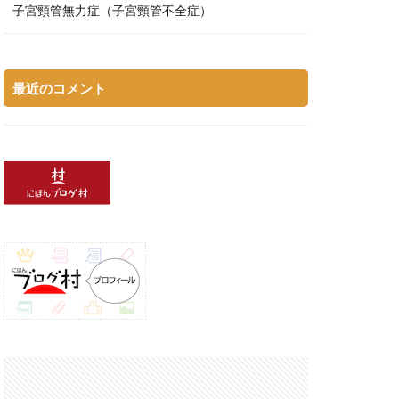
子宮頸管無力症（子宮頸管不全症）
最近のコメント