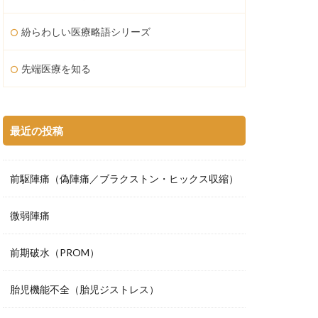
紛らわしい医療略語シリーズ
先端医療を知る
最近の投稿
前駆陣痛（偽陣痛／ブラクストン・ヒックス収縮）
微弱陣痛
前期破水（PROM）
胎児機能不全（胎児ジストレス）