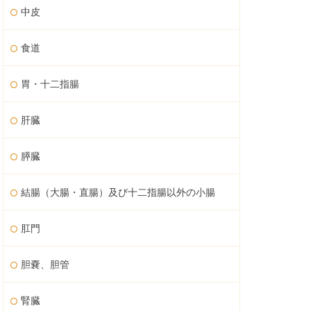
中皮
食道
胃・十二指腸
肝臓
膵臓
結腸（大腸・直腸）及び十二指腸以外の小腸
肛門
胆嚢、胆管
腎臓