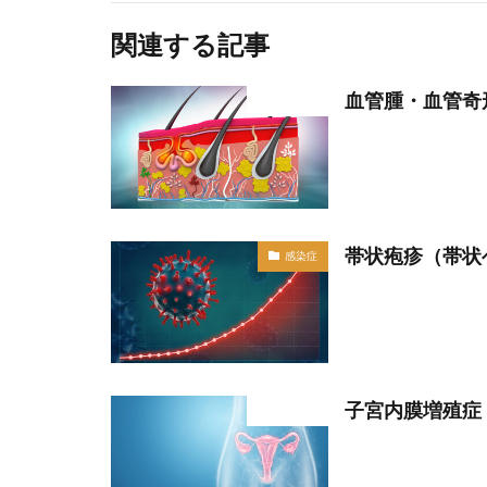
関連する記事
血管腫・血管奇
部位分類
帯状疱疹（帯状
感染症
子宮内膜増殖症
部位分類