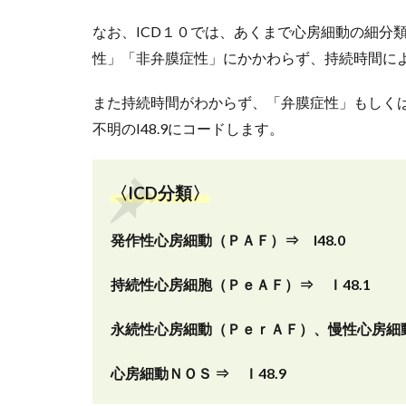
なお、ICD１０では、あくまで心房細動の細分
性」「非弁膜症性」にかかわらず、持続時間に
また持続時間がわからず、「弁膜症性」もしく
不明のI48.9にコードします。
〈ICD分類〉
発作性心房細動（ＰＡＦ）⇒ I48.0
持続性心房細胞（ＰｅＡＦ）⇒ Ｉ48.1
永続性心房細動（ＰｅｒＡＦ）、慢性心房細動
心房細動ＮＯＳ ⇒ Ｉ48.9