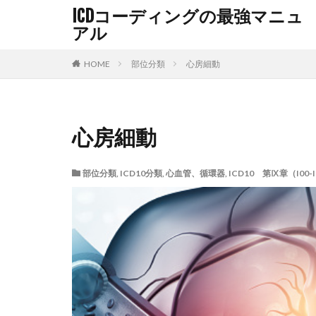
ICDコーディングの最強マニュ
アル
HOME
部位分類
心房細動
心房細動
部位分類
,
ICD10分類
,
心血管、循環器
,
ICD10 第Ⅸ章（I00-I