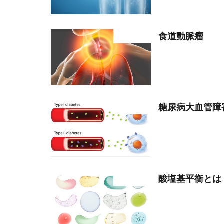
食道動脈瘤
部位分類
糖尿病大血管
部位分類
酸塩基平衡とは
部位分類