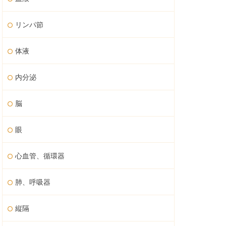
リンパ節
体液
内分泌
脳
眼
心血管、循環器
肺、呼吸器
縦隔