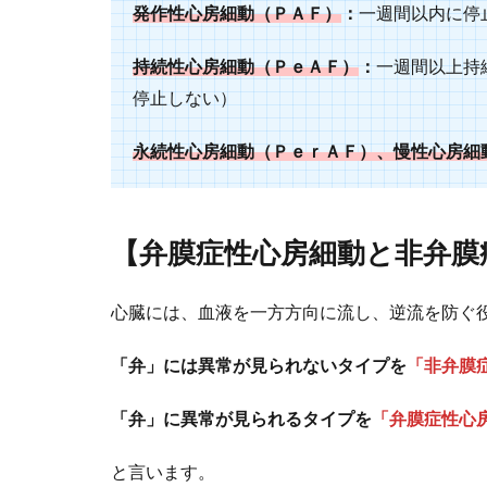
発作性心房細動（ＰＡＦ）
：
一週間以内に
持続性心房細動（ＰｅＡＦ）
：
一週間以上持
停止しない）
永続性心房細動（ＰｅｒＡＦ）、慢性心房細
【弁膜症性心房細動と非弁膜
心臓には、血液を一方方向に流し、逆流を防ぐ
「弁」には異常が見られないタイプを
「非弁膜
「弁」に異常が見られるタイプを
「弁膜症性心
と言います。