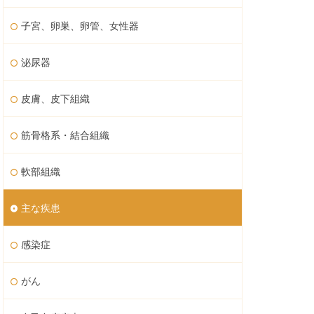
子宮、卵巣、卵管、女性器
泌尿器
皮膚、皮下組織
筋骨格系・結合組織
軟部組織
主な疾患
感染症
がん