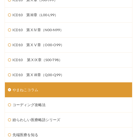
ICD10 第Ⅻ章（L00-L99）
ICD10 第ⅩⅣ章（N00-N99）
ICD10 第ⅩⅤ章（O00-O99）
ICD10 第ⅩⅨ章（S00-T98）
ICD10 第ⅩⅦ章（Q00-Q99）
やまねこコラム
コーディング攻略法
紛らわしい医療略語シリーズ
先端医療を知る