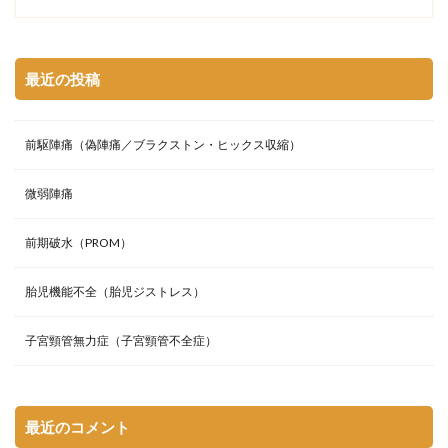
最近の投稿
前駆陣痛（偽陣痛／ブラクストン・ヒックス収縮）
微弱陣痛
前期破水（PROM）
胎児機能不全（胎児ジストレス）
子宮頸管無力症（子宮頸管不全症）
最近のコメント