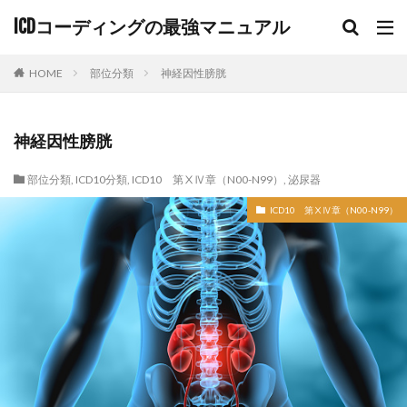
ICDコーディングの最強マニュアル
HOME
部位分類
神経因性膀胱
神経因性膀胱
部位分類
,
ICD10分類
,
ICD10 第ⅩⅣ章（N00-N99）
,
泌尿器
ICD10 第ⅩⅣ章（N00-N99）