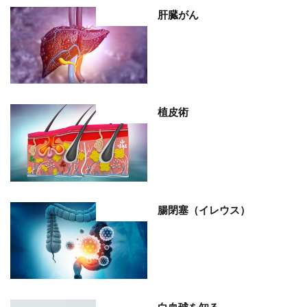
肝臓がん
部位分類
植皮術
部位分類
腸閉塞（イレウス）
部位分類