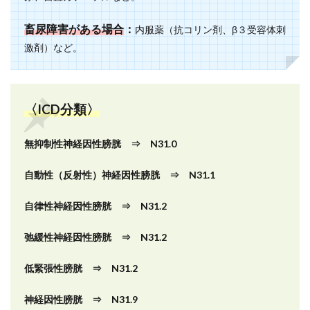
畜尿障害がある場合
：
内服薬（抗コリン剤、β３受容体刺
激剤）など。
〈ICD分類〉
無抑制性神経因性膀胱 ⇒ N31.0
自動性（反射性）神経因性膀胱 ⇒ N31.1
自律性神経因性膀胱 ⇒ N31.2
弛緩性神経因性膀胱 ⇒ N31.2
低緊張性膀胱 ⇒ N31.2
神経因性膀胱 ⇒ N31.9