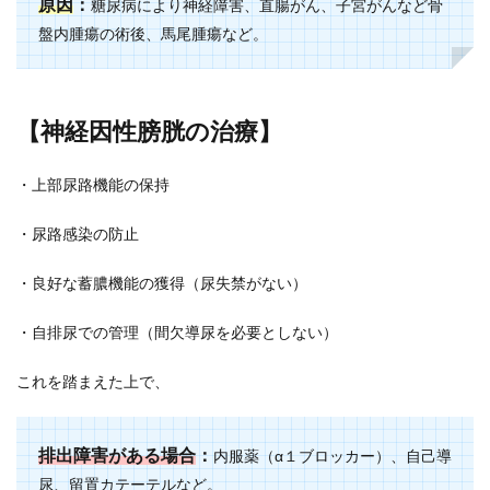
原因
：
糖尿病により神経障害、直腸がん、子宮がんなど骨
盤内腫瘍の術後、馬尾腫瘍など。
【神経因性膀胱の治療】
・上部尿路機能の保持
・尿路感染の防止
・良好な蓄膿機能の獲得（尿失禁がない）
・自排尿での管理（間欠導尿を必要としない）
これを踏まえた上で、
排出障害がある場合
：
内服薬（α１ブロッカー）、自己導
尿、留置カテーテルなど。