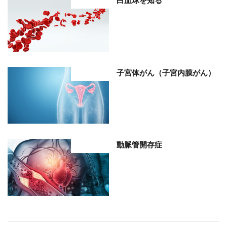
白血球を知る
部位分類
子宮体がん（子宮内膜がん）
部位分類
動脈管開存症
部位分類