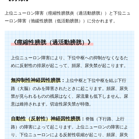
上位ニューロン障害（痙縮性膀胱炎（過活動膀胱））と下位ニュ
ーロン障害（弛緩性膀胱（低活動膀胱））に分かれます。
《痙縮性膀胱（過活動膀胱）》
上位ニューロン障害により、下位中枢への抑制がなくなるた
めに反射性の排尿が起こって、頻尿、尿失禁が起こります。
無抑制性神経因性膀胱
：
上位中枢と下位中枢を結ぶ下行
路（大脳）のみを障害されたときに起こります。頻尿、尿失
禁が見られるものの残尿はなく、尿流量も低下しません。尿
意は維持されます。切迫性尿失禁が特徴。
自動性（反射性）神経因性膀胱
：
脊髄（下行路、上行
路）の障害によって起こります。上位ニューロンの障害によ
り、下位ニューロンによる反射性収縮が起こり、頻尿、尿失