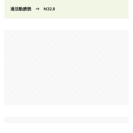
過活動膀胱 ⇒ N32.8