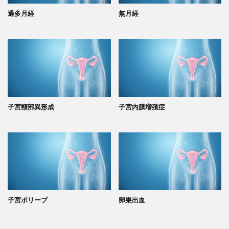
過多月経
無月経
子宮頸部異形成
子宮内膜増殖症
子宮ポリープ
卵巣出血