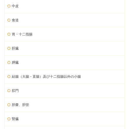
中皮
食道
胃・十二指腸
肝臓
膵臓
結腸（大腸・直腸）及び十二指腸以外の小腸
肛門
胆嚢、胆管
腎臓