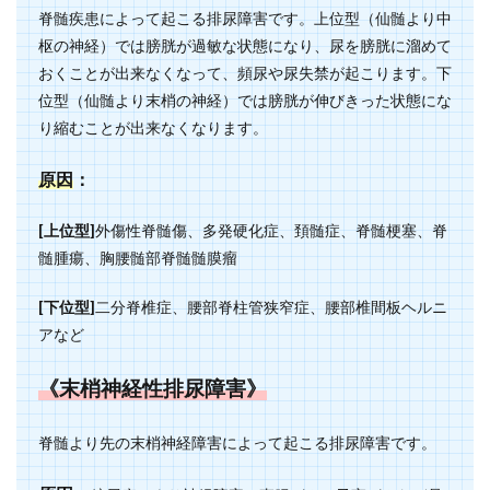
脊髄疾患によって起こる排尿障害です。上位型（仙髄より中
枢の神経）では膀胱が過敏な状態になり、尿を膀胱に溜めて
おくことが出来なくなって、頻尿や尿失禁が起こります。下
位型（仙髄より末梢の神経）では膀胱が伸びきった状態にな
り縮むことが出来なくなります。
原因
：
[上位型]
外傷性脊髄傷、多発硬化症、頚髄症、脊髄梗塞、脊
髄腫瘍、胸腰髄部脊髄髄膜瘤
[下位型]
二分脊椎症、腰部脊柱管狭窄症、腰部椎間板ヘルニ
アなど
《末梢神経性排尿障害》
脊髄より先の末梢神経障害によって起こる排尿障害です。