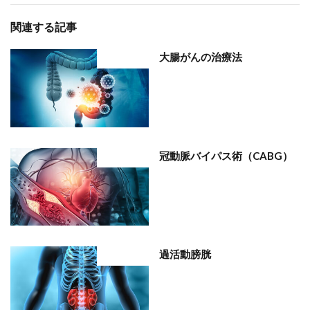
関連する記事
大腸がんの治療法
部位分類
冠動脈バイパス術（CABG）
部位分類
過活動膀胱
部位分類