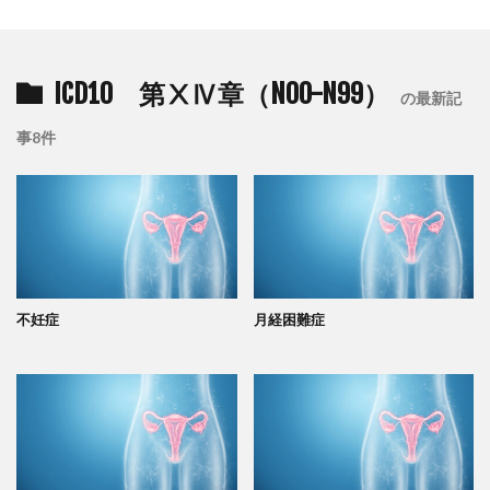
ICD10 第ⅩⅣ章（N00-N99）
の最新記
事8件
不妊症
月経困難症