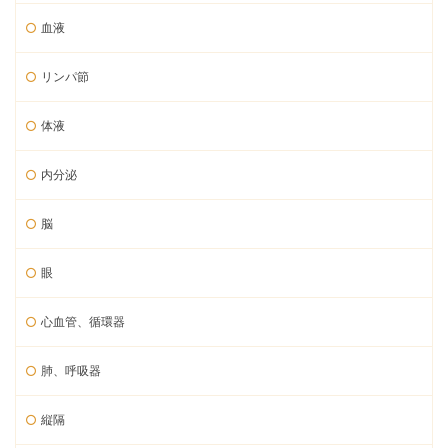
血液
リンパ節
体液
内分泌
脳
眼
心血管、循環器
肺、呼吸器
縦隔