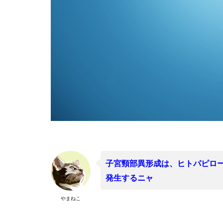
子宮頸部異形成は、ヒトパピロー
発生するニャ
やまねこ