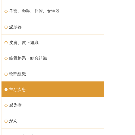
子宮、卵巣、卵管、女性器
泌尿器
皮膚、皮下組織
筋骨格系・結合組織
軟部組織
主な疾患
感染症
がん