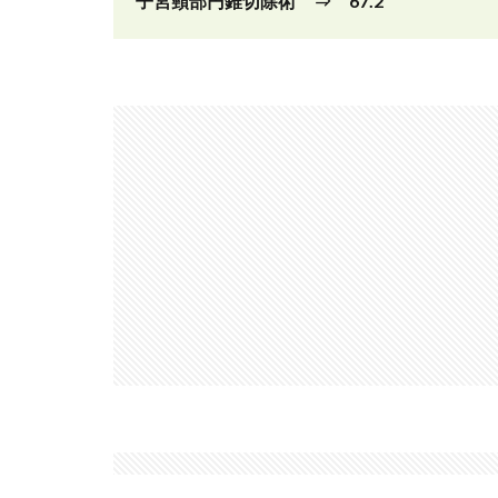
子宮頸部円錐切除術 ⇒ 67.2