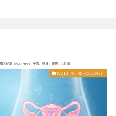
 第ⅩⅣ章（N00-N99）
,
子宮、卵巣、卵管、女性器
ICD10 第Ⅱ章（C00-D48）