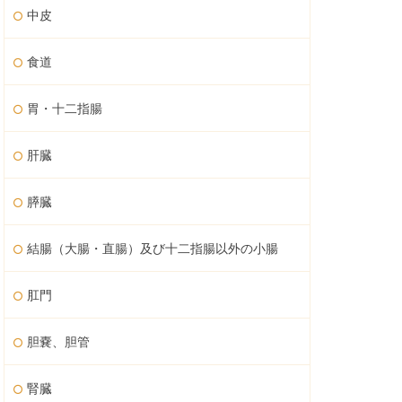
中皮
食道
胃・十二指腸
肝臓
膵臓
結腸（大腸・直腸）及び十二指腸以外の小腸
肛門
胆嚢、胆管
腎臓