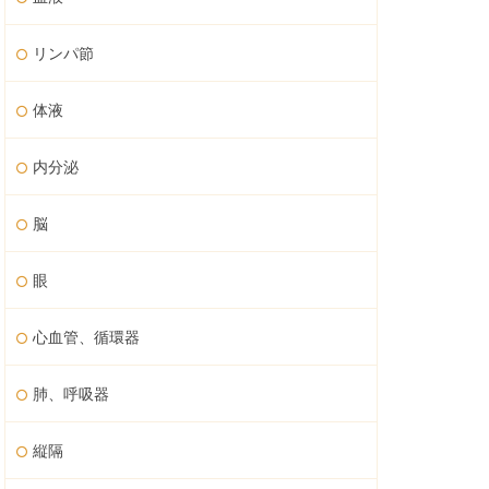
リンパ節
体液
内分泌
脳
眼
心血管、循環器
肺、呼吸器
縦隔