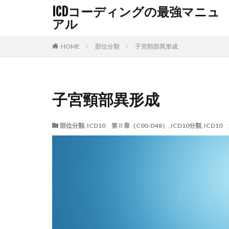
ICDコーディングの最強マニュ
アル
HOME
部位分類
子宮頸部異形成
子宮頸部異形成
部位分類
,
ICD10 第Ⅱ章（C00-D48）
,
ICD10分類
,
ICD10