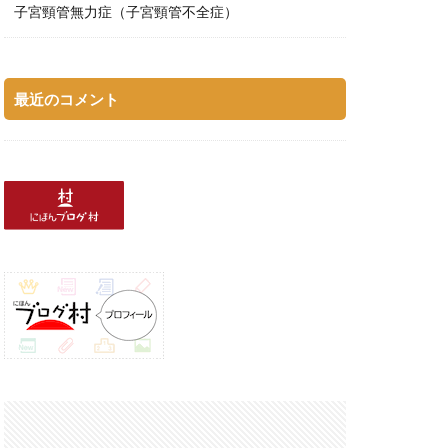
子宮頸管無力症（子宮頸管不全症）
最近のコメント