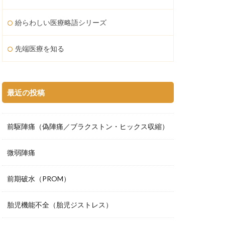
紛らわしい医療略語シリーズ
先端医療を知る
最近の投稿
前駆陣痛（偽陣痛／ブラクストン・ヒックス収縮）
微弱陣痛
前期破水（PROM）
胎児機能不全（胎児ジストレス）