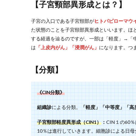
【子宮頸部異形成とは？】
子宮の入口である子宮頸部が
ヒトパピローマウイ
た状態のことを子宮頸部異形成といいます。ほと
する経過を辿るのですが、一部は「軽度」→「
は
「上皮内がん」「浸潤がん」
になります。つ
【分類】
《CIN分類》
組織診
による分類。
「軽度」「中等度」「高
子宮頸部軽度異形成（CIN1）
：
CIN１の6
10％は進行していきます。細胞診による日母