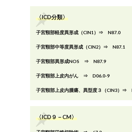
〈ICD分類〉
子宮頸部軽度異形成（CIN1）⇒ N87.0
子宮頸部中等度異形成（CIN2）⇒ N87.1
子宮頸部異形成NOS ⇒ N87.9
子宮頸部上皮内がん ⇒ D06.0-9
子宮頸部上皮内腫瘍、異型度３（CIN3）⇒ D
〈ICD９－CM〉