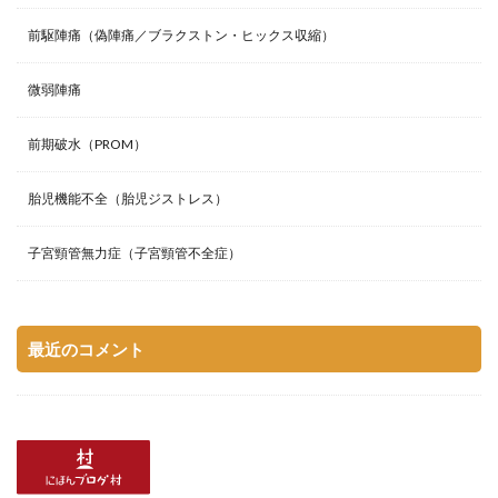
前駆陣痛（偽陣痛／ブラクストン・ヒックス収縮）
微弱陣痛
前期破水（PROM）
胎児機能不全（胎児ジストレス）
子宮頸管無力症（子宮頸管不全症）
最近のコメント