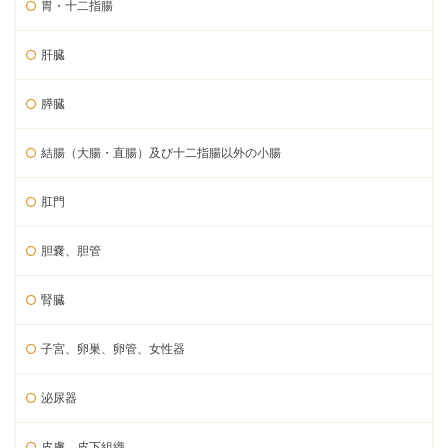
胃・十二指腸
肝臓
膵臓
結腸（大腸・直腸）及び十二指腸以外の小腸
肛門
胆嚢、胆管
腎臓
子宮、卵巣、卵管、女性器
泌尿器
皮膚、皮下組織