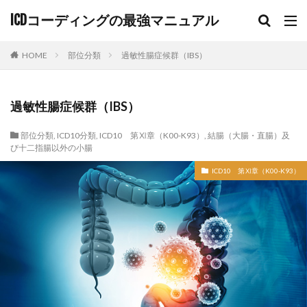
ICDコーディングの最強マニュアル
HOME
部位分類
過敏性腸症候群（IBS）
過敏性腸症候群（IBS）
部位分類
,
ICD10分類
,
ICD10 第Ⅺ章（K00-K93）
,
結腸（大腸・直腸）及
び十二指腸以外の小腸
ICD10 第Ⅺ章（K00-K93）