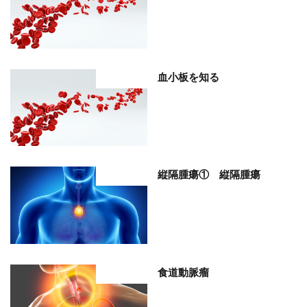
血小板を知る
部位分類
縦隔腫瘍① 縦隔腫瘍
部位分類
食道動脈瘤
部位分類