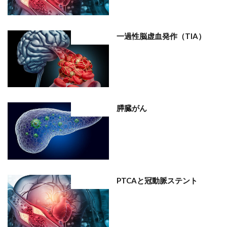
一過性脳虚血発作（TIA）
部位分類
膵臓がん
部位分類
PTCAと冠動脈ステント
部位分類