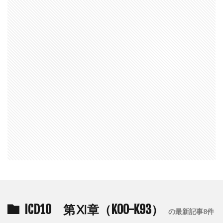
ICD10 第Ⅺ章（K00-K93）
の最新記事8件