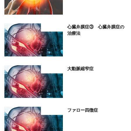
心臓弁膜症③ 心臓弁膜症の
部位分類
治療法
大動脈縮窄症
部位分類
ファロー四徴症
部位分類