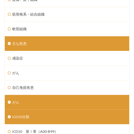
筋骨格系・結合組織
軟部組織
主な疾患
感染症
がん
自己免疫疾患
がん
ICD10分類
ICD10 第Ⅰ章（A00-B99）