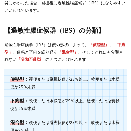
炎にかかった場合、回復後に過敏性腸症候群（IBS）になりやすい
といわれています。
【過敏性腸症候群（IBS）の分類】
過敏性腸症候群（IBS）は便の形状によって、
「便秘型」
、
「下痢
型」
、便秘と下痢を繰り返す
「混合型」
、そしてどれにも分類さ
れない
「分類不能型」
の四つにわけられます。
便秘型
：
硬便または兎糞状便が25％以上、軟便または水様
便が25％未満
下痢型
：
軟便または水様便が25％以上、硬便または兎糞状
便が25％未満
混合型
：
硬便または兎糞状便が25％以上、軟便または水様
便も25％以上