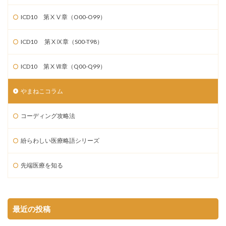
ICD10 第ⅩⅤ章（O00-O99）
ICD10 第ⅩⅨ章（S00-T98）
ICD10 第ⅩⅦ章（Q00-Q99）
やまねこコラム
コーディング攻略法
紛らわしい医療略語シリーズ
先端医療を知る
最近の投稿