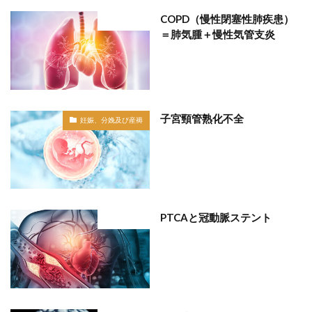
COPD（慢性閉塞性肺疾患）
部位分類
＝肺気腫＋慢性気管支炎
子宮頸管熟化不全
妊娠、分娩及び産褥
PTCAと冠動脈ステント
部位分類