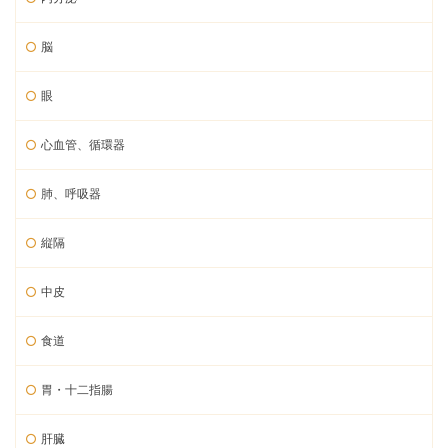
脳
眼
心血管、循環器
肺、呼吸器
縦隔
中皮
食道
胃・十二指腸
肝臓