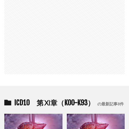
ICD10 第Ⅺ章（K00-K93）
の最新記事8件