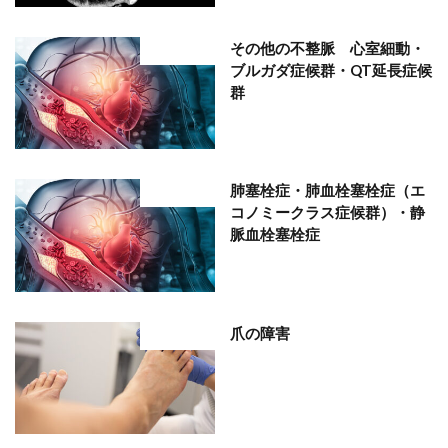
その他の不整脈 心室細動・
部位分類
ブルガダ症候群・QT延長症候
群
肺塞栓症・肺血栓塞栓症（エ
部位分類
コノミークラス症候群）・静
脈血栓塞栓症
爪の障害
部位分類