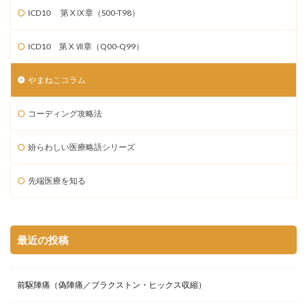
ICD10 第ⅩⅨ章（S00-T98）
ICD10 第ⅩⅦ章（Q00-Q99）
やまねこコラム
コーディング攻略法
紛らわしい医療略語シリーズ
先端医療を知る
最近の投稿
前駆陣痛（偽陣痛／ブラクストン・ヒックス収縮）