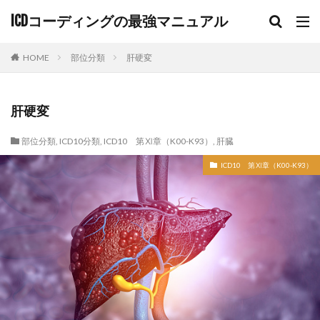
ICDコーディングの最強マニュアル
HOME
部位分類
肝硬変
肝硬変
部位分類
,
ICD10分類
,
ICD10 第Ⅺ章（K00-K93）
,
肝臓
ICD10 第Ⅺ章（K00-K93）