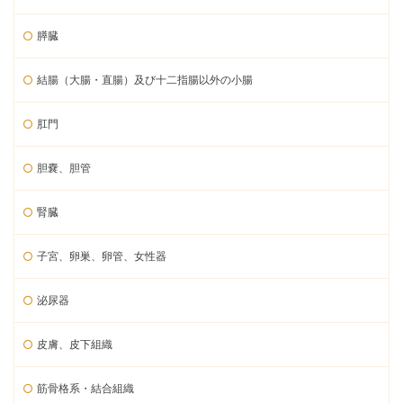
膵臓
結腸（大腸・直腸）及び十二指腸以外の小腸
肛門
胆嚢、胆管
腎臓
子宮、卵巣、卵管、女性器
泌尿器
皮膚、皮下組織
筋骨格系・結合組織