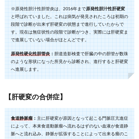
※原発性胆汁性胆管炎は、2016年まで
原発性胆汁性肝硬変
と呼ばれていました。これは病気が発見されたころは初期の
段階で診断が出来ず肝硬変の状態まで進行していたからで
す。現在は無症状性の段階で診断がつき、実際には肝硬変ま
で進展していない場合がほとんどです。
原発性硬化性胆管炎
：
胆道造影検査で肝臓の中の胆管が数珠
のような形状になった所見から診断され、進行すると肝硬変
へ進展します。
【肝硬変の合併症】
食道静脈瘤
：
主に肝硬変が原因となって起こる門脈圧亢進症
によって、本来食道動脈瘤へ流れるはずのない血液が食道静
脈へと流れ込み、静脈が拡張することによって出来る瘤のこ