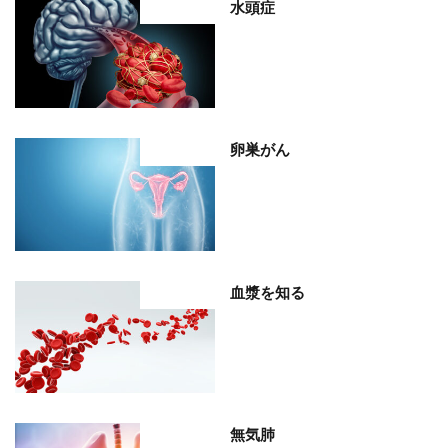
水頭症
部位分類
卵巣がん
部位分類
血漿を知る
部位分類
無気肺
部位分類