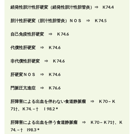
続発性胆汁性肝硬変（続発性胆汁性胆管炎）⇒ K74.4
胆汁性肝硬変（胆汁性胆管炎）ＮＯＳ ⇒ Ｋ74.5
自己免疫性肝硬変 ⇒ Ｋ74.6
代償性肝硬変 ⇒ Ｋ74.6
非代償性肝硬変 ⇒ Ｋ74.6
肝硬変ＮＯＳ ⇒ Ｋ74.6
門脈圧亢進症 ⇒ Ｋ76.6
肝障害による出血を伴わない食道静脈瘤 ⇒ Ｋ70－Ｋ
71†、Ｋ74.－† Ｉ98.2＊
肝障害による出血を伴う食道静脈瘤 ⇒ Ｋ70－Ｋ71†、Ｋ
74.－† I98.3＊