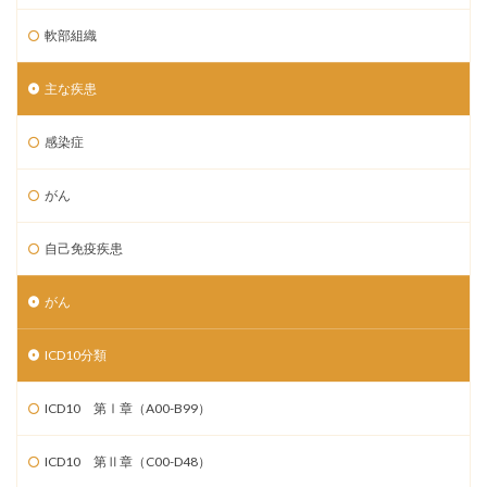
軟部組織
主な疾患
感染症
がん
自己免疫疾患
がん
ICD10分類
ICD10 第Ⅰ章（A00-B99）
ICD10 第Ⅱ章（C00-D48）