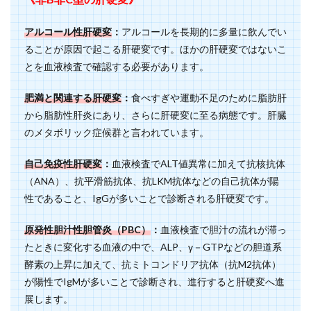
アルコール性肝硬変
：
アルコールを長期的に多量に飲んでい
ることが原因で起こる肝硬変です。ほかの肝硬変ではないこ
とを血液検査で確認する必要があります。
肥満と関連する肝硬変
：
食べすぎや運動不足のために脂肪肝
から脂肪性肝炎にあり、さらに肝硬変に至る病態です。肝臓
のメタボリック症候群と言われています。
自己免疫性肝硬変
：
血液検査でALT値異常に加えて抗核抗体
（ANA）、抗平滑筋抗体、抗LKM抗体などの自己抗体が陽
性であること、IgGが多いことで診断される肝硬変です。
原発性胆汁性胆管炎（PBC）
：
血液検査で胆汁の流れが滞っ
たときに変化する血液の中で、ALP、γ－GTPなどの胆道系
酵素の上昇に加えて、抗ミトコンドリア抗体（抗M2抗体）
が陽性でIgMが多いことで診断され、進行すると肝硬変へ進
展します。