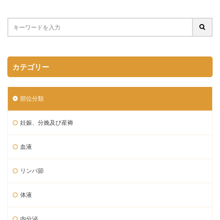
カテゴリー
部位分類
妊娠、分娩及び産褥
血液
リンパ節
体液
内分泌