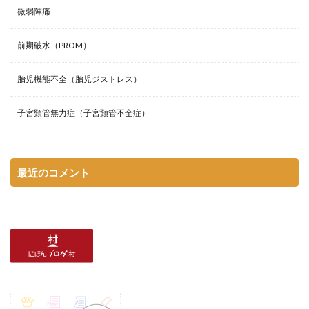
微弱陣痛
前期破水（PROM）
胎児機能不全（胎児ジストレス）
子宮頸管無力症（子宮頸管不全症）
最近のコメント