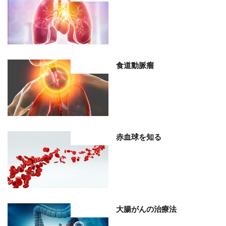
食道動脈瘤
部位分類
赤血球を知る
部位分類
大腸がんの治療法
部位分類