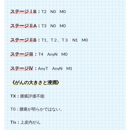
ステージⅠB
：
T2 N0 M0
ステージⅡA
：
T3 N0 M0
ステージⅡB
：
T1、T２、T３ N1 M0
ステージⅢ
：
T4 AnyN M0
ステージⅣ
：
AnyT AnyN M1
《がんの大きさと浸潤》
TX：
腫瘍評価不能
T0：腫瘍が明らかではない。
Tis：
上皮内がん