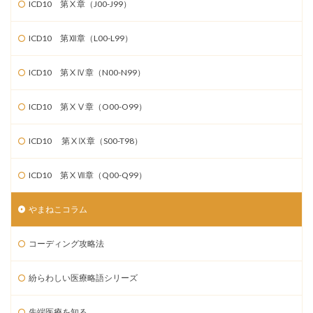
ICD10 第Ⅹ章（J00-J99）
ICD10 第Ⅻ章（L00-L99）
ICD10 第ⅩⅣ章（N00-N99）
ICD10 第ⅩⅤ章（O00-O99）
ICD10 第ⅩⅨ章（S00-T98）
ICD10 第ⅩⅦ章（Q00-Q99）
やまねこコラム
コーディング攻略法
紛らわしい医療略語シリーズ
先端医療を知る