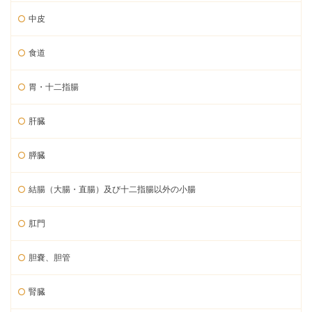
中皮
食道
胃・十二指腸
肝臓
膵臓
結腸（大腸・直腸）及び十二指腸以外の小腸
肛門
胆嚢、胆管
腎臓