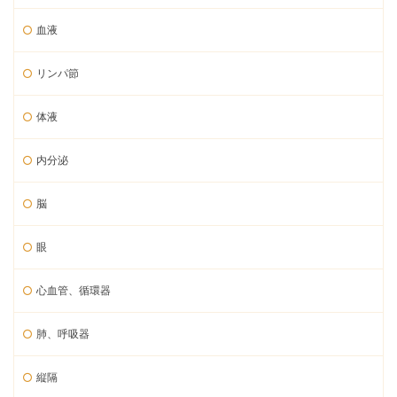
血液
リンパ節
体液
内分泌
脳
眼
心血管、循環器
肺、呼吸器
縦隔