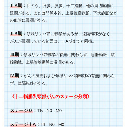
ⅡA期
：
胆のう、肝臓、膵臓、十二指腸、他の周辺臓器に
浸潤がある、または門脈本幹、上腸管膜静脈、下大静脈など
の血管に浸潤がある。
ⅡB期
：
領域リンパ節に転移があるが、遠隔転移がなく、
がんが浸潤している範囲は、ⅡA期までと同様。
Ⅲ期
：
領域リンパ節転移の有無に関わらず、総肝動脈、腹
腔動脈、上腸管膜動脈に浸潤がある。
Ⅳ期
：
がんの浸潤および領域リンパ節転移の有無に関わら
ず、遠隔転移がある。
《十二指腸乳頭部がんのステージ分類》
ステージ０
：
Tis N0 M0
ステージⅠA
：
T1 N0 M0