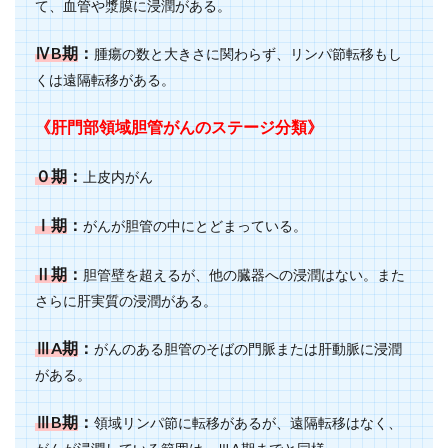
て、血管や漿膜に浸潤がある。
ⅣB期
：
腫瘍の数と大きさに関わらず、リンパ節転移もし
くは遠隔転移がある。
《肝門部領域胆管がんのステージ分類》
０期
：
上皮内がん
Ⅰ期
：
がんが胆管の中にとどまっている。
Ⅱ期
：
胆管壁を超えるが、他の臓器への浸潤はない。また
さらに肝実質の浸潤がある。
ⅢA期
：
がんのある胆管のそばの門脈または肝動脈に浸潤
がある。
ⅢB期
：
領域リンパ節に転移があるが、遠隔転移はなく、