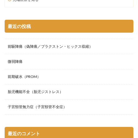
最近の投稿
前駆陣痛（偽陣痛／ブラクストン・ヒックス収縮）
微弱陣痛
前期破水（PROM）
胎児機能不全（胎児ジストレス）
子宮頸管無力症（子宮頸管不全症）
最近のコメント