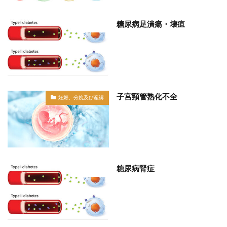
糖尿病足潰瘍・壊疽
部位分類
子宮頸管熟化不全
妊娠、分娩及び産褥
糖尿病腎症
部位分類