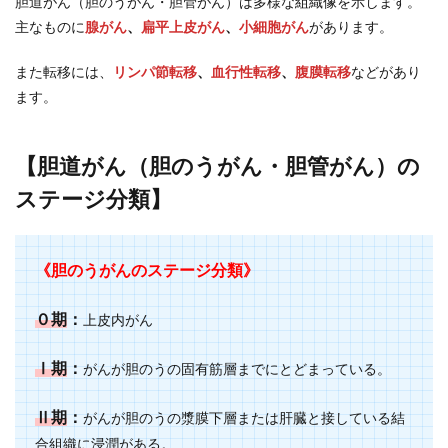
胆道がん（胆のうがん・胆管がん）は多様な組織像を示します。
主なものに
腺がん
、
扁平上皮がん
、
小細胞がん
があります。
また転移には、
リンパ節転移
、
血行性転移
、
腹膜転移
などがあり
ます。
【胆道がん（胆のうがん・胆管がん）の
ステージ分類】
《胆のうがんのステージ分類》
０期
：
上皮内がん
Ⅰ期
：
がんが胆のうの固有筋層までにとどまっている。
Ⅱ期
：
がんが胆のうの漿膜下層または肝臓と接している結
合組織に浸潤がある。