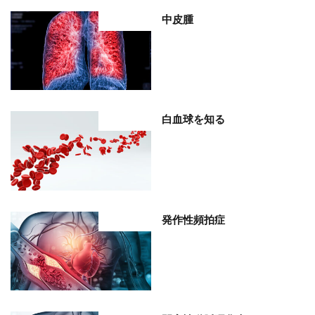
中皮腫
部位分類
白血球を知る
部位分類
発作性頻拍症
部位分類