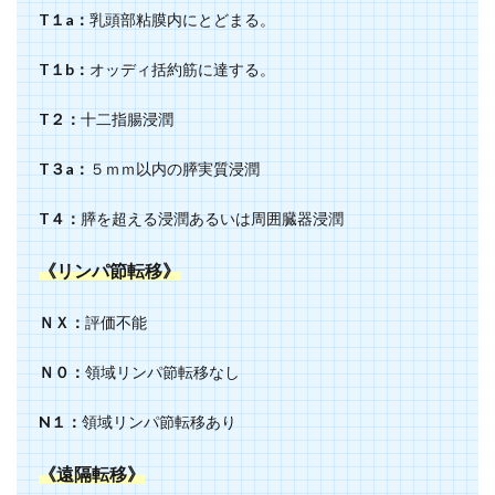
T１a：
乳頭部粘膜内にとどまる。
T１b：
オッディ括約筋に達する。
T２：
十二指腸浸潤
T３a：
５ｍｍ以内の膵実質浸潤
T４：
膵を超える浸潤あるいは周囲臓器浸潤
《リンパ節転移》
ＮＸ：
評価不能
Ｎ０：
領域リンパ節転移なし
N１：
領域リンパ節転移あり
《遠隔転移》