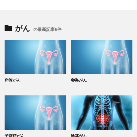
がん
の最新記事8件
卵管がん
卵巣がん
子宮頸がん
陰茎がん