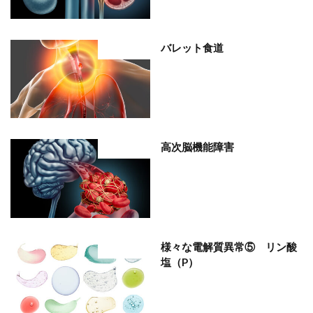
バレット食道
部位分類
高次脳機能障害
部位分類
様々な電解質異常⑤ リン酸
部位分類
塩（P）