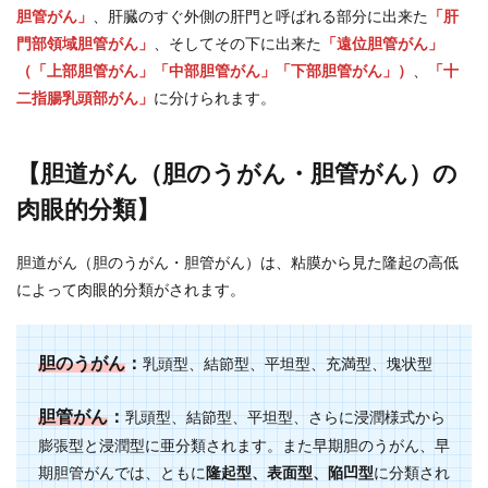
胆管がん」
、肝臓のすぐ外側の肝門と呼ばれる部分に出来た
「肝
門部領域胆管がん」
、そしてその下に出来た
「遠位胆管がん」
（「上部胆管がん」「中部胆管がん」「下部胆管がん」）
、
「十
二指腸乳頭部がん」
に分けられます。
【胆道がん（胆のうがん・胆管がん）の
肉眼的分類】
胆道がん（胆のうがん・胆管がん）は、粘膜から見た隆起の高低
によって肉眼的分類がされます。
胆のうがん
：
乳頭型、結節型、平坦型、充満型、塊状型
胆管がん
：
乳頭型、結節型、平坦型、さらに浸潤様式から
膨張型と浸潤型に亜分類されます。また早期胆のうがん、早
期胆管がんでは、ともに
隆起型、表面型、陥凹型
に分類され