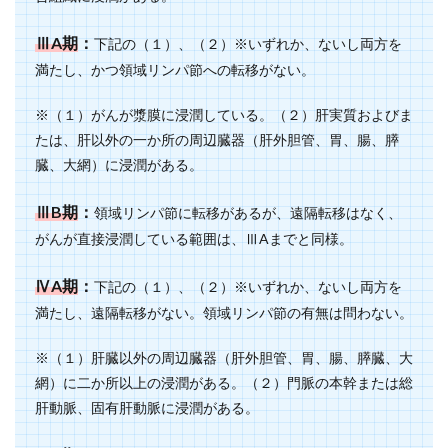
ⅢA期
：
下記の（１）、（２）※いずれか、ないし両方を
満たし、かつ領域リンパ節への転移がない。
※（１）がんが漿膜に浸潤している。（２）肝実質およびま
たは、肝以外の一か所の周辺臓器（肝外胆管、胃、腸、膵
臓、大網）に浸潤がある。
ⅢB期
：
領域リンパ節に転移があるが、遠隔転移はなく、
がんが直接浸潤している範囲は、ⅢAまでと同様。
ⅣA期
：
下記の（１）、（２）※いずれか、ないし両方を
満たし、遠隔転移がない。領域リンパ節の有無は問わない。
※（１）肝臓以外の周辺臓器（肝外胆管、胃、腸、膵臓、大
網）に二か所以上の浸潤がある。（２）門脈の本幹または総
肝動脈、固有肝動脈に浸潤がある。