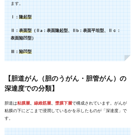
ます。
Ⅰ：
隆起型
Ⅱ：
表面型
（Ⅱa：表面隆起型、Ⅱb：表面平坦型、Ⅱｃ：
表面陥凹型）
Ⅲ：
陥凹型
【胆道がん（胆のうがん・胆管がん）の
深達度での分類】
胆道は
粘膜層
、
線維筋層
、
漿膜下層
で構成されています。がんが
粘膜の下にどこまで浸潤しているかを示したものが「深達度」で
す。