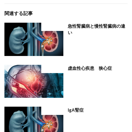
関連する記事
急性腎臓病と慢性腎臓病の違
部位分類
い
虚血性心疾患 狭心症
部位分類
IgA腎症
部位分類