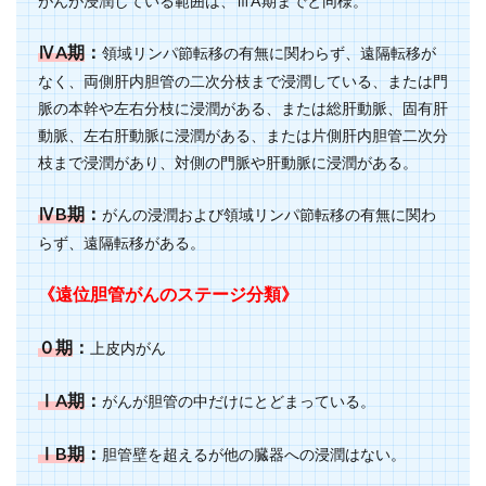
がんが浸潤している範囲は、ⅢA期までと同様。
ⅣA期
：
領域リンパ節転移の有無に関わらず、遠隔転移が
なく、両側肝内胆管の二次分枝まで浸潤している、または門
脈の本幹や左右分枝に浸潤がある、または総肝動脈、固有肝
動脈、左右肝動脈に浸潤がある、または片側肝内胆管二次分
枝まで浸潤があり、対側の門脈や肝動脈に浸潤がある。
ⅣB期
：
がんの浸潤および領域リンパ節転移の有無に関わ
らず、遠隔転移がある。
《遠位胆管がんのステージ分類》
０期
：
上皮内がん
ⅠA期
：
がんが胆管の中だけにとどまっている。
ⅠB期
：
胆管壁を超えるが他の臓器への浸潤はない。