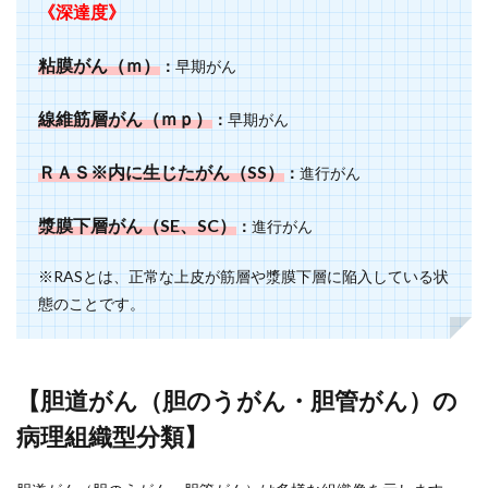
《深達度》
粘膜がん（ｍ）
：
早期がん
線維筋層がん（ｍｐ）
：
早期がん
ＲＡＳ※内に生じたがん（SS）
：
進行がん
漿膜下層がん（SE、SC）
：
進行がん
※RASとは、正常な上皮が筋層や漿膜下層に陥入している状
態のことです。
【胆道がん（胆のうがん・胆管がん）の
病理組織型分類】