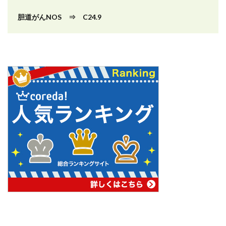
胆道がんNOS ⇒ C24.9