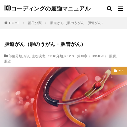
ICDコーディングの最強マニュアル
HOME
部位分類
胆道がん（胆のうがん・胆管がん）
胆道がん（胆のうがん・胆管がん）
部位分類
,
がん
,
主な疾患
,
ICD10分類
,
ICD10 第Ⅺ章（K00-K93）
,
胆嚢、
胆管
がん