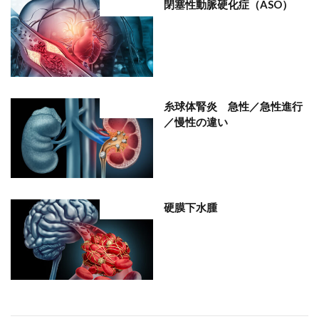
閉塞性動脈硬化症（ASO）
部位分類
糸球体腎炎 急性／急性進行
部位分類
／慢性の違い
硬膜下水腫
部位分類