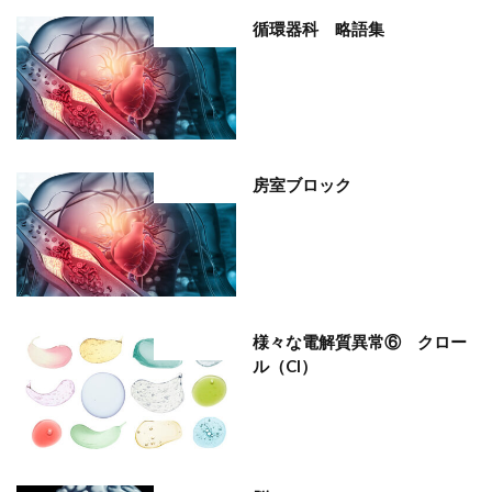
循環器科 略語集
部位分類
房室ブロック
部位分類
様々な電解質異常⑥ クロー
部位分類
ル（Cl）