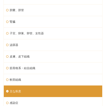
胆嚢、胆管
腎臓
子宮、卵巣、卵管、女性器
泌尿器
皮膚、皮下組織
筋骨格系・結合組織
軟部組織
主な疾患
感染症