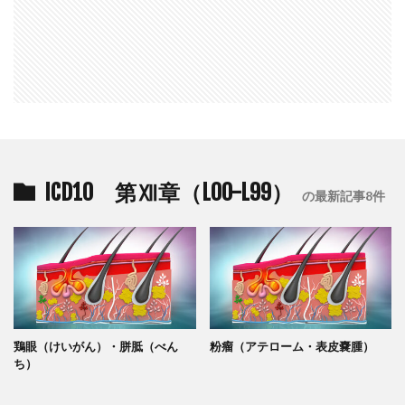
ICD10 第Ⅻ章（L00-L99）
の最新記事8件
鶏眼（けいがん）・胼胝（べん
粉瘤（アテローム・表皮嚢腫）
ち）