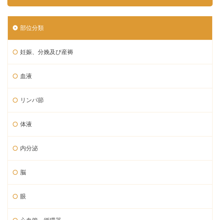
部位分類
妊娠、分娩及び産褥
血液
リンパ節
体液
内分泌
脳
眼