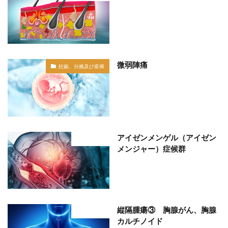
微弱陣痛
妊娠、分娩及び産褥
アイゼンメンゲル（アイゼン
部位分類
メンジャー）症候群
縦隔腫瘍③ 胸腺がん、胸腺
部位分類
カルチノイド