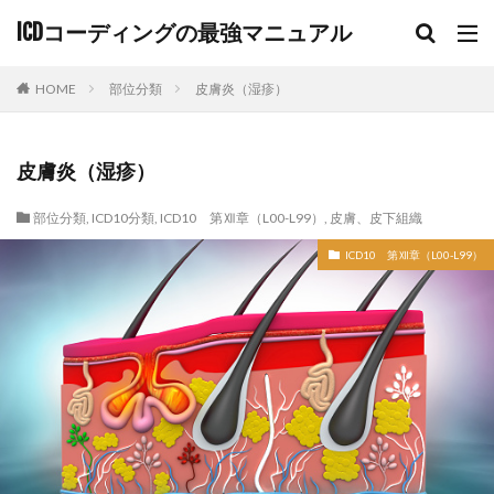
ICDコーディングの最強マニュアル
HOME
部位分類
皮膚炎（湿疹）
皮膚炎（湿疹）
部位分類
,
ICD10分類
,
ICD10 第Ⅻ章（L00-L99）
,
皮膚、皮下組織
ICD10 第Ⅻ章（L00-L99）