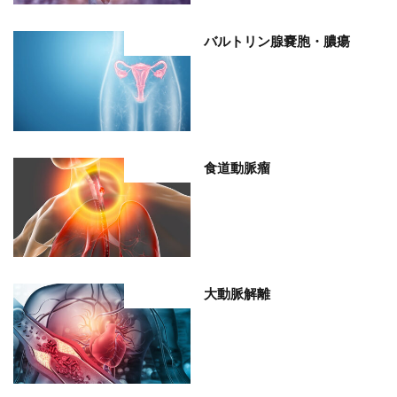
バルトリン腺嚢胞・膿瘍
部位分類
食道動脈瘤
部位分類
大動脈解離
部位分類