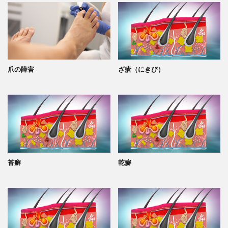
爪の障害
ざ瘡（にきび）
苔癬
乾癬