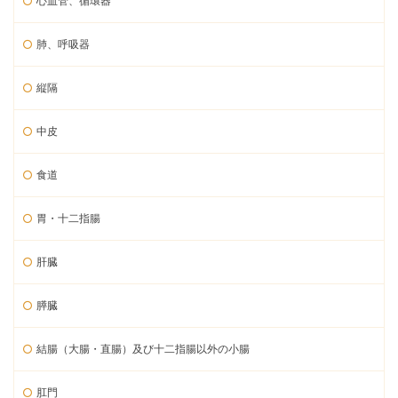
心血管、循環器
肺、呼吸器
縦隔
中皮
食道
胃・十二指腸
肝臓
膵臓
結腸（大腸・直腸）及び十二指腸以外の小腸
肛門