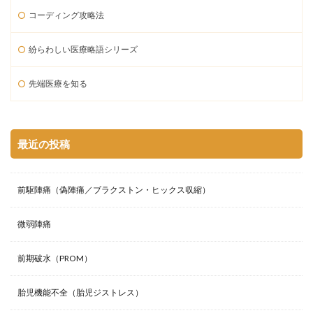
コーディング攻略法
紛らわしい医療略語シリーズ
先端医療を知る
最近の投稿
前駆陣痛（偽陣痛／ブラクストン・ヒックス収縮）
微弱陣痛
前期破水（PROM）
胎児機能不全（胎児ジストレス）