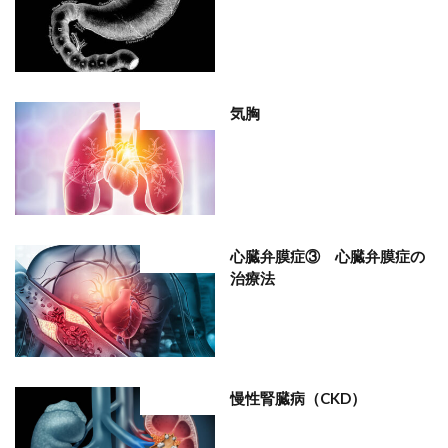
気胸
部位分類
心臓弁膜症③ 心臓弁膜症の
部位分類
治療法
慢性腎臓病（CKD）
部位分類