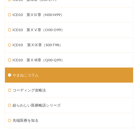
ICD10 第ⅩⅣ章（N00-N99）
ICD10 第ⅩⅤ章（O00-O99）
ICD10 第ⅩⅨ章（S00-T98）
ICD10 第ⅩⅦ章（Q00-Q99）
やまねこコラム
コーディング攻略法
紛らわしい医療略語シリーズ
先端医療を知る