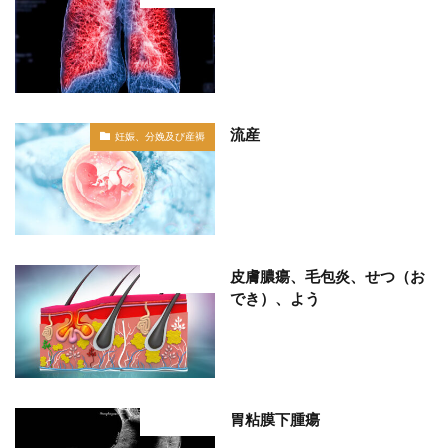
流産
妊娠、分娩及び産褥
皮膚膿瘍、毛包炎、せつ（お
部位分類
でき）、よう
胃粘膜下腫瘍
部位分類