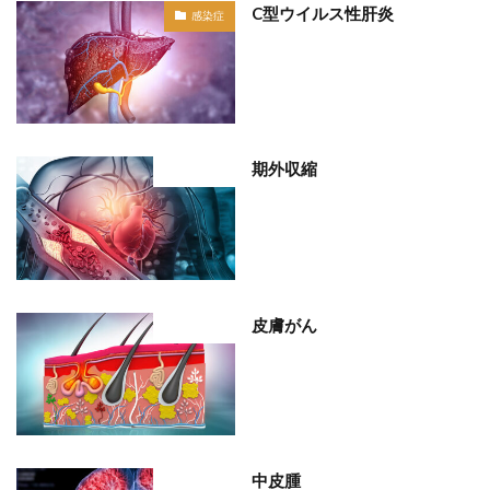
C型ウイルス性肝炎
感染症
期外収縮
部位分類
皮膚がん
部位分類
中皮腫
部位分類