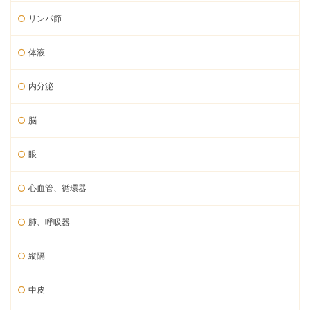
リンパ節
体液
内分泌
脳
眼
心血管、循環器
肺、呼吸器
縦隔
中皮