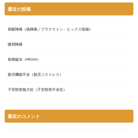
最近の投稿
前駆陣痛（偽陣痛／ブラクストン・ヒックス収縮）
微弱陣痛
前期破水（PROM）
胎児機能不全（胎児ジストレス）
子宮頸管無力症（子宮頸管不全症）
最近のコメント