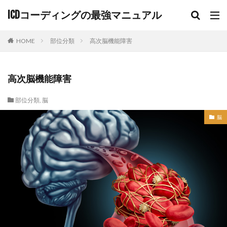
ICDコーディングの最強マニュアル
HOME
部位分類
高次脳機能障害
高次脳機能障害
部位分類
,
脳
脳