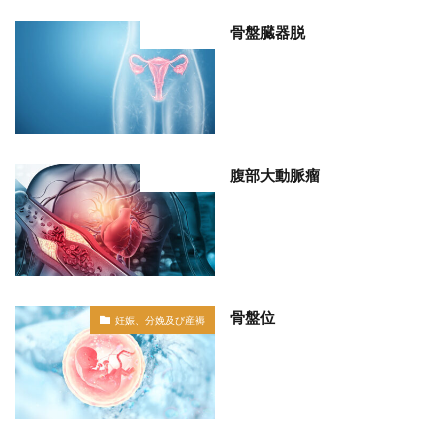
骨盤臓器脱
部位分類
腹部大動脈瘤
部位分類
骨盤位
妊娠、分娩及び産褥