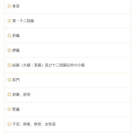
食道
胃・十二指腸
肝臓
膵臓
結腸（大腸・直腸）及び十二指腸以外の小腸
肛門
胆嚢、胆管
腎臓
子宮、卵巣、卵管、女性器