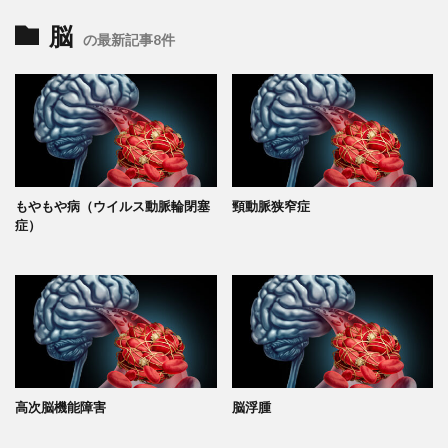
脳
の最新記事8件
もやもや病（ウイルス動脈輪閉塞
頸動脈狭窄症
症）
高次脳機能障害
脳浮腫