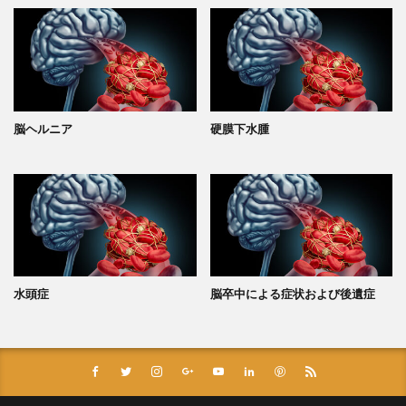
脳ヘルニア
硬膜下水腫
水頭症
脳卒中による症状および後遺症