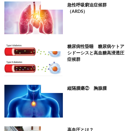
急性呼吸窮迫症候群
部位分類
（ARDS）
糖尿病性昏睡 糖尿病ケトア
部位分類
シドーシスと高血糖高浸透圧
症候群
縦隔腫瘍② 胸腺腫
部位分類
高血圧とは？
部位分類