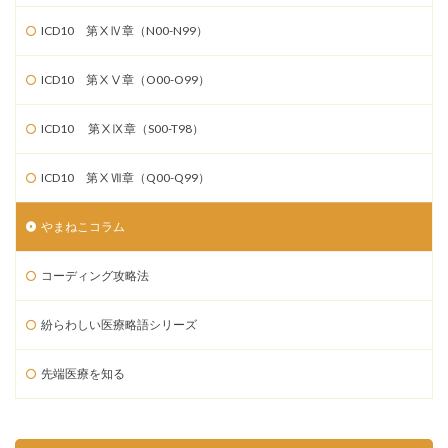
ICD10 第ⅩⅣ章（N00-N99）
ICD10 第ⅩⅤ章（O00-O99）
ICD10 第ⅩⅨ章（S00-T98）
ICD10 第ⅩⅦ章（Q00-Q99）
やまねこコラム
コーディング攻略法
紛らわしい医療略語シリーズ
先端医療を知る