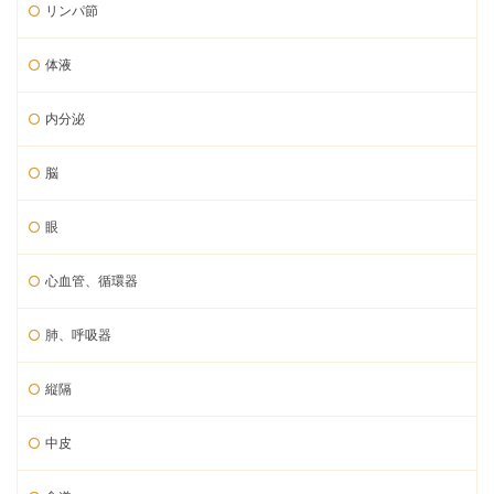
リンパ節
体液
内分泌
脳
眼
心血管、循環器
肺、呼吸器
縦隔
中皮