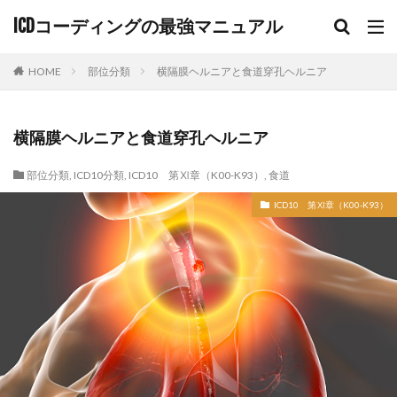
ICDコーディングの最強マニュアル
HOME
部位分類
横隔膜ヘルニアと食道穿孔ヘルニア
横隔膜ヘルニアと食道穿孔ヘルニア
部位分類
,
ICD10分類
,
ICD10 第Ⅺ章（K00-K93）
,
食道
ICD10 第Ⅺ章（K00-K93）