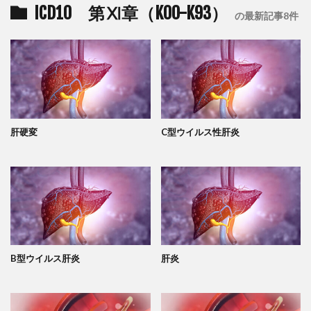
ICD10 第Ⅺ章（K00-K93）
の最新記事8件
肝硬変
C型ウイルス性肝炎
B型ウイルス肝炎
肝炎