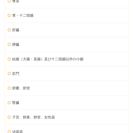
食道
胃・十二指腸
肝臓
膵臓
結腸（大腸・直腸）及び十二指腸以外の小腸
肛門
胆嚢、胆管
腎臓
子宮、卵巣、卵管、女性器
泌尿器