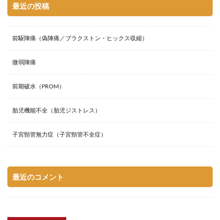
最近の投稿
前駆陣痛（偽陣痛／ブラクストン・ヒックス収縮）
微弱陣痛
前期破水（PROM）
胎児機能不全（胎児ジストレス）
子宮頸管無力症（子宮頸管不全症）
最近のコメント