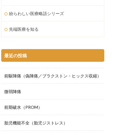
紛らわしい医療略語シリーズ
先端医療を知る
最近の投稿
前駆陣痛（偽陣痛／ブラクストン・ヒックス収縮）
微弱陣痛
前期破水（PROM）
胎児機能不全（胎児ジストレス）