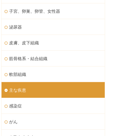
子宮、卵巣、卵管、女性器
泌尿器
皮膚、皮下組織
筋骨格系・結合組織
軟部組織
主な疾患
感染症
がん