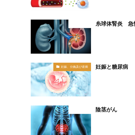
糸球体腎炎 急
部位分類
妊娠と糖尿病
妊娠、分娩及び産褥
陰茎がん
部位分類