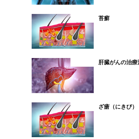
苔癬
部位分類
肝臓がんの治療
部位分類
ざ瘡（にきび）
部位分類