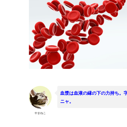
血漿は血液の縁の下の力持ち。
ニャ。
やまねこ