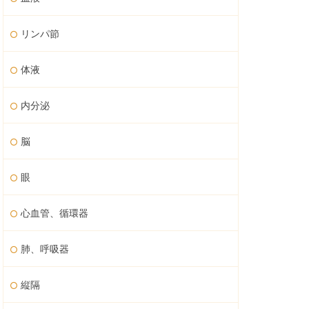
リンパ節
体液
内分泌
脳
眼
心血管、循環器
肺、呼吸器
縦隔