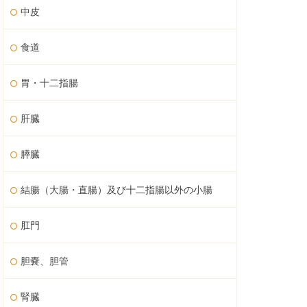
中皮
食道
胃・十二指腸
肝臓
膵臓
結腸（大腸・直腸）及び十二指腸以外の小腸
肛門
胆嚢、胆管
腎臓