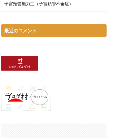
子宮頸管無力症（子宮頸管不全症）
最近のコメント