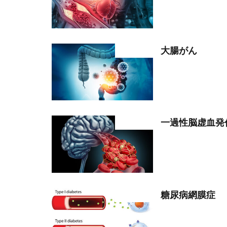
大腸がん
部位分類
一過性脳虚血発作
部位分類
糖尿病網膜症
部位分類