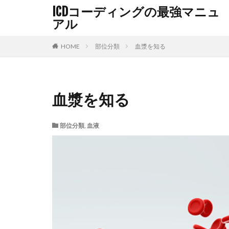
ICDコーディングの最強マニュ
アル
HOME
部位分類
血漿を知る
血漿を知る
部位分類
,
血液