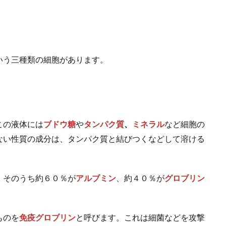
いう三種類の細胞があります。
この液体には
ブドウ糖
や
タンパク質
、
ミネラル
など細胞の
ない性質の成分は、タンパク質と結びつくなどして溶ける
、そのうち約６０％が
アルブミン
、約４０％が
グロブリン
ものを
免疫グロブリン
と呼びます。これは細菌などを攻撃