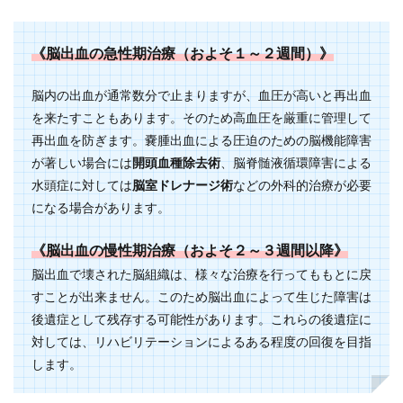
《脳出血の急性期治療（およそ１～２週間）》
脳内の出血が通常数分で止まりますが、血圧が高いと再出血
を来たすこともあります。そのため高血圧を厳重に管理して
再出血を防ぎます。嚢腫出血による圧迫のための脳機能障害
が著しい場合には
開頭血種除去術
、脳脊髄液循環障害による
水頭症に対しては
脳室ドレナージ術
などの外科的治療が必要
になる場合があります。
《脳出血の慢性期治療（およそ２～３週間以降》
脳出血で壊された脳組織は、様々な治療を行ってももとに戻
すことが出来ません。このため脳出血によって生じた障害は
後遺症として残存する可能性があります。これらの後遺症に
対しては、リハビリテーションによるある程度の回復を目指
します。