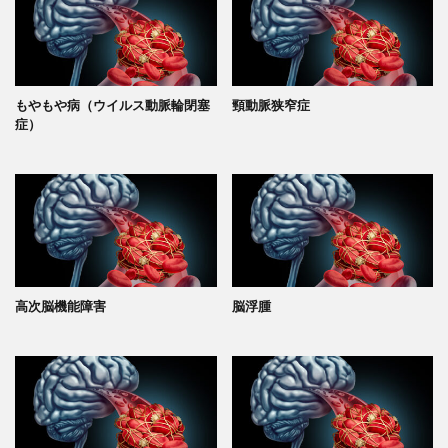
もやもや病（ウイルス動脈輪閉塞
頸動脈狭窄症
症）
高次脳機能障害
脳浮腫