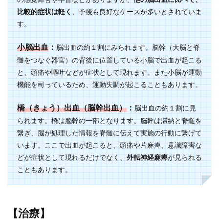
比較的症状は軽く
、予後も良好なケースが多いとされていま
す。
小脳出血
：
脳出血の約１割にみられます。脳幹（大脳と脊
髄をつなぐ器官）の背後に位置している小脳で出血が起こる
と、頭痛や嘔吐などが症状として現れます。また小脳が運動
機能を司っているため、運動失調が起こることもあります。
橋（きょう）出血（脳幹出血）
：
脳出血の約１割に見
られます。橋は脳幹の一部となります。脳幹は滞納と脊髄を
繋ぎ、脳が処理した情報を脊髄に伝えて実施の行動に繋げて
います。ここで出血が起こると、頭痛や片麻痺、意識障害な
どが症状として現れるだけでなく、
外転神経麻痺
が見られる
こともあります。
【治療】