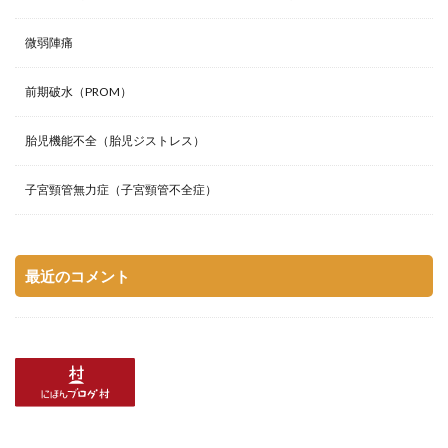
微弱陣痛
前期破水（PROM）
胎児機能不全（胎児ジストレス）
子宮頸管無力症（子宮頸管不全症）
最近のコメント