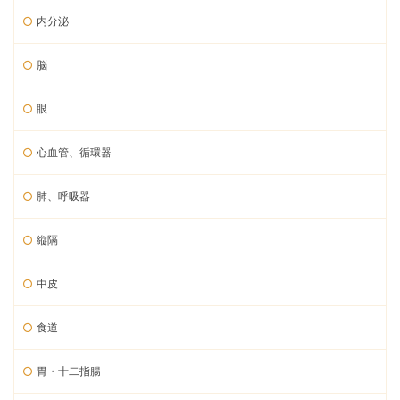
内分泌
脳
眼
心血管、循環器
肺、呼吸器
縦隔
中皮
食道
胃・十二指腸