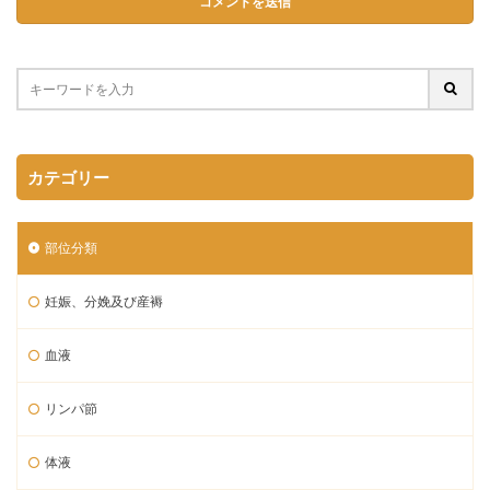
カテゴリー
部位分類
妊娠、分娩及び産褥
血液
リンパ節
体液