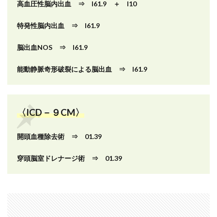
高血圧性脳内出血 ⇒ I61.9 ＋ I10
特発性脳内出血 ⇒ I61.9
脳出血NOS ⇒ I61.9
能動静脈奇形破裂による脳出血 ⇒ I61.9
〈ICD－９CM〉
開頭血種除去術 ⇒ 01.39
穿頭脳室ドレナージ術 ⇒ 01.39