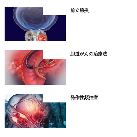
前立腺炎
部位分類
胆道がんの治療法
部位分類
発作性頻拍症
部位分類