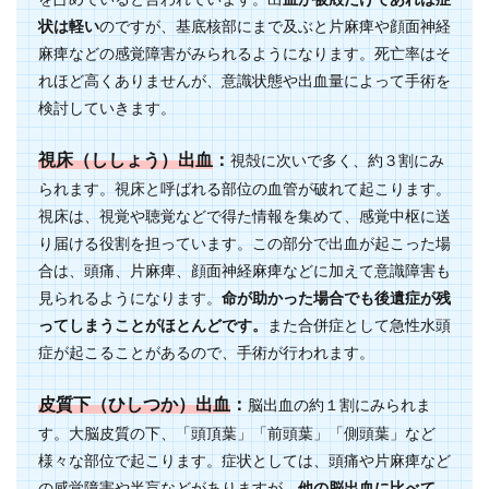
状は軽い
のですが、基底核部にまで及ぶと片麻痺や顔面神経
麻痺などの感覚障害がみられるようになります。死亡率はそ
れほど高くありませんが、意識状態や出血量によって手術を
検討していきます。
視床（ししょう）出血
：
視殻に次いで多く、約３割にみ
られます。視床と呼ばれる部位の血管が破れて起こります。
視床は、視覚や聴覚などで得た情報を集めて、感覚中枢に送
り届ける役割を担っています。この部分で出血が起こった場
合は、頭痛、片麻痺、顔面神経麻痺などに加えて意識障害も
見られるようになります。
命が助かった場合でも後遺症が残
ってしまうことがほとんどです。
また合併症として急性水頭
症が起こることがあるので、手術が行われます。
皮質下（ひしつか）出血
：
脳出血の約１割にみられま
す。大脳皮質の下、「頭頂葉」「前頭葉」「側頭葉」など
様々な部位で起こります。症状としては、頭痛や片麻痺など
の感覚障害や半盲などがありますが、
他の脳出血に比べて、