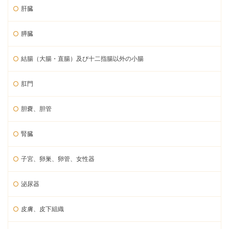
肝臓
膵臓
結腸（大腸・直腸）及び十二指腸以外の小腸
肛門
胆嚢、胆管
腎臓
子宮、卵巣、卵管、女性器
泌尿器
皮膚、皮下組織