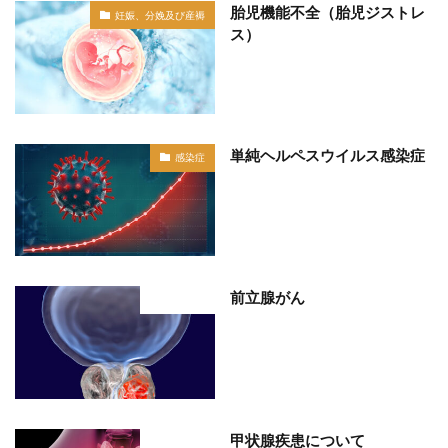
胎児機能不全（胎児ジストレ
妊娠、分娩及び産褥
ス）
単純ヘルペスウイルス感染症
感染症
前立腺がん
部位分類
甲状腺疾患について
部位分類