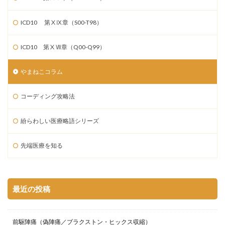
ICD10 第ⅩⅨ章（S00-T98）
ICD10 第ⅩⅦ章（Q00-Q99）
やまねこコラム
コーディング攻略法
紛らわしい医療略語シリーズ
先端医療を知る
最近の投稿
前駆陣痛（偽陣痛／ブラクストン・ヒックス収縮）