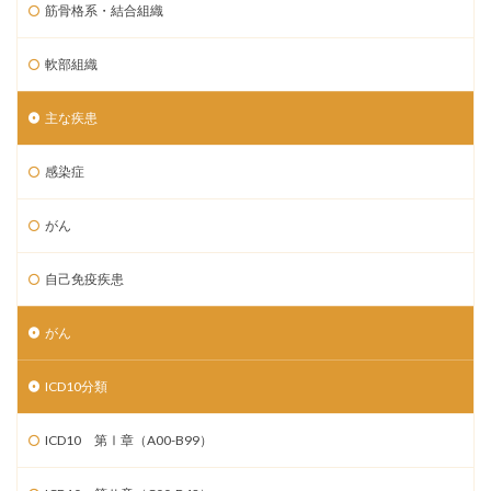
筋骨格系・結合組織
軟部組織
主な疾患
感染症
がん
自己免疫疾患
がん
ICD10分類
ICD10 第Ⅰ章（A00-B99）