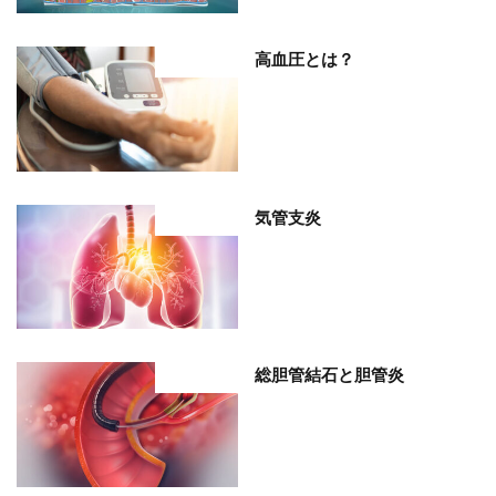
高血圧とは？
部位分類
気管支炎
部位分類
総胆管結石と胆管炎
部位分類