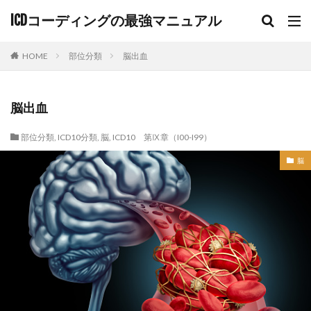
ICDコーディングの最強マニュアル
HOME
部位分類
脳出血
脳出血
部位分類
,
ICD10分類
,
脳
,
ICD10 第Ⅸ章（I00-I99）
脳