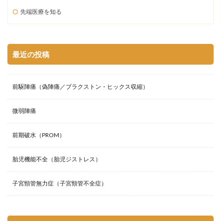
先端医療を知る
最近の投稿
前駆陣痛（偽陣痛／ブラクストン・ヒックス収縮）
微弱陣痛
前期破水（PROM）
胎児機能不全（胎児ジストレス）
子宮頸管無力症（子宮頸管不全症）