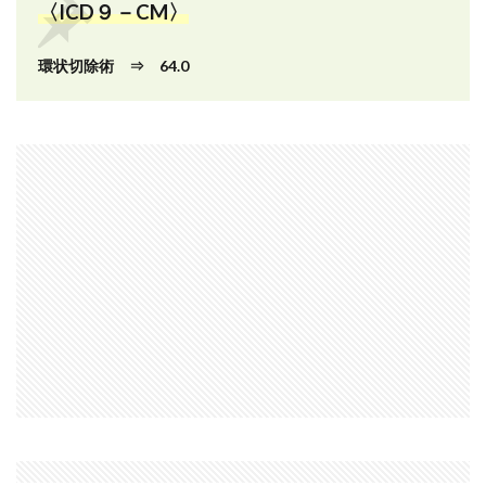
〈ICD９－CM〉
環状切除術 ⇒ 64.0