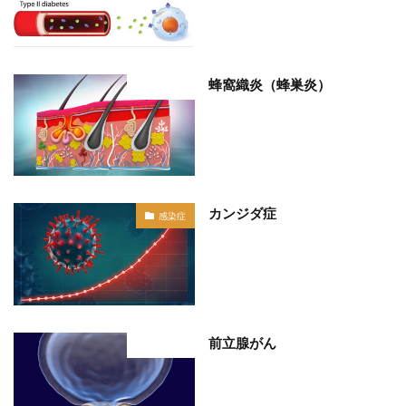
蜂窩織炎（蜂巣炎）
部位分類
カンジダ症
感染症
前立腺がん
部位分類