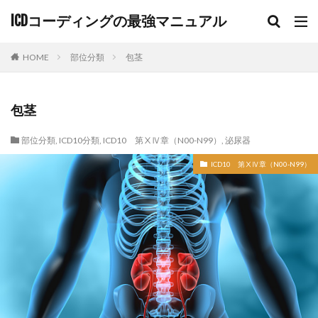
ICDコーディングの最強マニュアル
HOME
部位分類
包茎
包茎
部位分類
,
ICD10分類
,
ICD10 第ⅩⅣ章（N00-N99）
,
泌尿器
ICD10 第ⅩⅣ章（N00-N99）