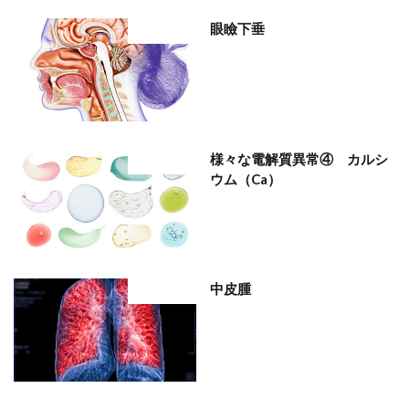
眼瞼下垂
部位分類
様々な電解質異常④ カルシ
部位分類
ウム（Ca）
中皮腫
部位分類