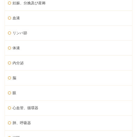
妊娠、分娩及び産褥
血液
リンパ節
体液
内分泌
脳
眼
心血管、循環器
肺、呼吸器