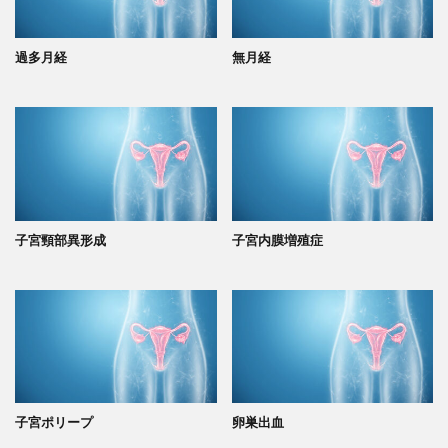
過多月経
無月経
子宮頸部異形成
子宮内膜増殖症
子宮ポリープ
卵巣出血