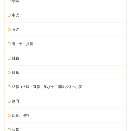
縦隔
中皮
食道
胃・十二指腸
肝臓
膵臓
結腸（大腸・直腸）及び十二指腸以外の小腸
肛門
胆嚢、胆管
腎臓