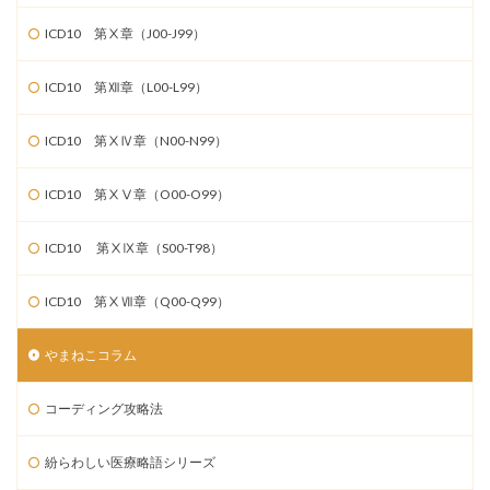
ICD10 第Ⅹ章（J00-J99）
ICD10 第Ⅻ章（L00-L99）
ICD10 第ⅩⅣ章（N00-N99）
ICD10 第ⅩⅤ章（O00-O99）
ICD10 第ⅩⅨ章（S00-T98）
ICD10 第ⅩⅦ章（Q00-Q99）
やまねこコラム
コーディング攻略法
紛らわしい医療略語シリーズ