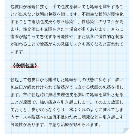
包皮口が極端に狭く、手で包皮を剥いても亀頭を露出するこ
とが出来ない状態の包茎を指します。不衛生な状態が慢性化
することで亀頭包皮炎や尿路感染症、性感染症のリスクが高
まり、性交渉にも支障をきたす場合が多くあります。さらに
癒着が起こって悪化する可能性や、また陰茎に慢性的な刺激
が加わることで陰茎がんの発症リスクも高くなると言われて
います。
《嵌頓包茎》
勃起して包皮口から露出した亀頭が元の状態に戻らず、狭い
包皮口が締め付けられて陰茎がうっ血する状態の包茎を指し
ます。主に勃起時に無理矢理包皮を剥いて亀頭を露出させる
ことが原因で、強い痛みを引き起こします。そのまま放置し
ておくと、皮が戻らなくなり、水ぶくれのように腫れてしま
うケースや陰茎への血流不足のために壊死などを引き起こす
可能性があります。早急な治療が勧められます。