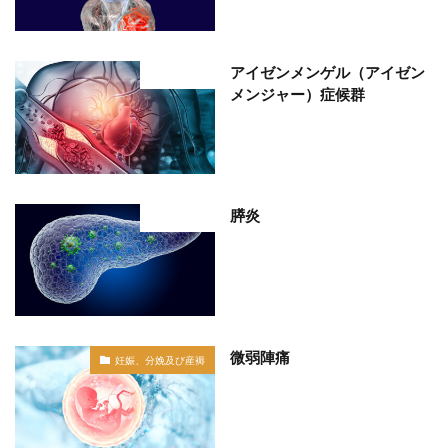
アイゼンメンゲル（アイゼン
部位分類
メンジャー）症候群
膵炎
部位分類
微弱陣痛
妊娠、分娩及び産褥