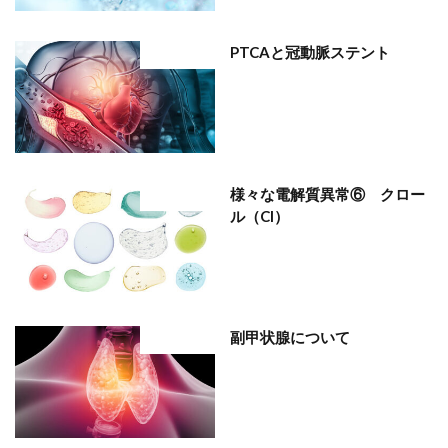
PTCAと冠動脈ステント
部位分類
様々な電解質異常⑥ クロー
部位分類
ル（Cl）
副甲状腺について
部位分類