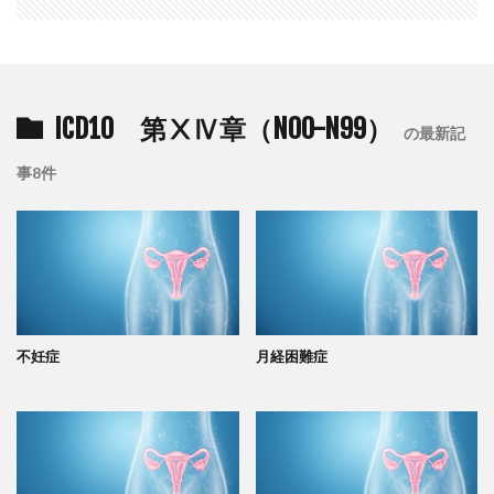
ICD10 第ⅩⅣ章（N00-N99）
の最新記
事8件
不妊症
月経困難症